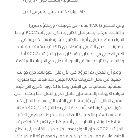
السموم،» بحسب قول <بارون>.
<M. پيپلو> كاتب علمي يقيم في لندن.
وفي الشهر 11/2013 قدم <دي كونينك> وزملاؤه تقريرا
باكتشاف مركب يدعم نقل الكلوريد خلال الجزيئات KCC2. وهذا
الدواء يستعيد توازن أيونات الكلوريد والوظيفة الكهربية في
عصبونات الحبل الشوكي. وفضلا عن ذلك، فإنه يخفف علامات
الألم العصبي في الجرذان. وقد كان معزز الجزيئات KCC2 آمنا
وخاليا من الآثار الجانبية في الحيوانات حتى مع الجرعات المرتفعة.
ومع أن العمل تم إجراؤه حتى الآن على الحيوانات، فإن جوانب
معينة من ناقل الجزيئات KCC2 تجعل منه هدفا جيدا بصورة
استثنائية للمعالجات في البشر. وخلافا للأدوية الأخرى التي تثبط
قنوات الأيونات بالجملة، فإن عامل تعزيز النقل هذا يمكنه – على
سبيل المثال – أن يؤثر فقط في الخلايا التي بها هذا الخلل، كما
يقول <دي كونينك>. أما الخلايا التي بها الجزيئات KCC2 فعالة،
فسوف تستمر بالعمل كالمعتاد، ولن يفرط الدواء في تحفيز
نشاطها. وتشير التجارب إلى أنه عوضا عن تغيير كيفية تصرف
الجزيئات KCC2، فإن الدواء يوجه المزيد من الناقلات إلى سطح
الخلية. وإن فهم المزيد عن كيفية عمل موجه حركة المرور ذاك؛