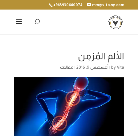
+963930660074
mm@vita-sy.com
الألم المُزمِن
Vita
by
|
أغسطس 9, 2016
|
مقالات