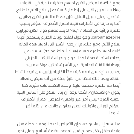
ومع ذلك، فالمرضى الذين لديهم طفرات نادرة في القنوات
Na
يساعدون الآن على إظهار كيفية جعل علاج الألم ذا طابع
v
شخصي. وعلى سبيل المثال، فإن معظم البشر الذين يعانون
ألما به حارقا في الأطراف نتيجة احمرار الأطراف المؤلم بسبب
طفرة وراثية في القناة Na
1.7 لا يساعدهم دواء الكارباميزابين
v
carbamazepine، وهو دواء لعلاج نوبات الصرع يستخدم أحيانا
لعلاج الألم. ومع ذلك، فإن إحدى الأسر التي لديها هذه الحالة
كانت لديها طفرة معينة (هناك أنماط عديدة) تسببت في
إحداث استجابة جيدة لهذا الدواء. وبدراسة التركيب الجزيئي
ووظيفة القناة الطافرة لدى الأسرة، تمكن <واكسمان>
و<ديب-حاج> من فهم كيف هدّأ الكارباميزابين من فرط نشاط
القناة، وبعد ذلك تمكنا من التنبؤ بدقة من أنه سيكون فعالا
أيضا مع طفرة مختلفة قليلا. وهذه الاكتشافات مثيرة، كما
يقول <واكسمان>، لأنها ترجح أن بناء العلاج على أساس البنية
الجينية للفرد «ليس أمرا غير واقعي» لمرضى احمرار الأطراف
المؤلم الوراثي ولأولئك الذين يعانون حالات من الألم أكثر
شيوعا.
وبالنسبة إلى <J. بوند>، فإن الأعراض لديها توقفت فجأة قبل
ولادة طفل ذكر صحيح قبل الموعد ببضعة أسابيع. وعلى نحو