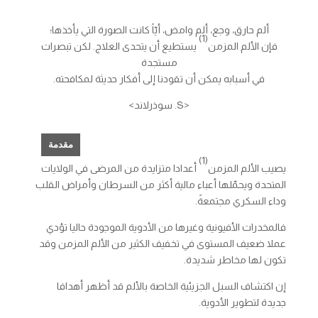
ألم حارق، وجع، ألم وامض، أيّاً كانت الصورة التي يأخذها؛
(1)
فإن الألم المزمن
يستطيع أن يتحدى العلاج. لكن تبصرات
مستجدة
في أسبابه يمكن أن تقودنا إلى أفكار حديثة لمكافحته.
<S. سوذرلاند>
مقدمة
(1)
يصيب الألم المزمن
أعدادا متزايدة من المرضى في الولايات
المتحدة ويحمّلها أعباء مالية أكثر من السرطان وأمراض القلب
وداء السكري مجتمعةً.
فالمخدرات الأفيونية وغيرها من الأدوية الموجودة حاليا تؤدي
عملا ضعيف المستوى في تخفيف الكثير من الألم المزمن وقد
تكون لها مخاطر شديدة.
إن اكتشاف السبل الجزيئية الخاصة بالألم قد أظهر أهدافا
جديدة لتطوير الأدوية.