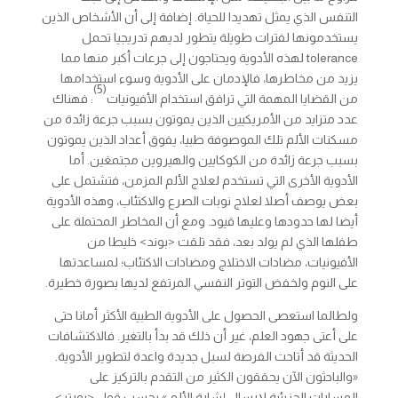
التنفس الذي يمثل تهديدا للحياة. إضافة إلى أن الأشخاص الذين
يستخدمونها لفترات طويلة يتطور لديهم تدريجيا تحمل
tolerance لهذه الأدوية ويحتاجون إلى جرعات أكبر منها مما
يزيد من مخاطرها، فالإدمان على الأدوية وسوء استخدامها
(5)
من القضايا المهمة التي ترافق استخدام الأفيونيات
: فهناك
عدد متزايد من الأمريكيين الذين يموتون بسبب جرعة زائدة من
مسكنات الألم تلك الموصوفة طبيا، يفوق أعداد الذين يموتون
بسبب جرعة زائدة من الكوكايين والهيروين مجتمعَين. أما
الأدوية الأخرى التي تستخدم لعلاج الألم المزمن، فتشتمل على
بعض يوصف أصلا لعلاج نوبات الصرع والاكتئاب، وهذه الأدوية
أيضا لها حدودها وعليها قيود. ومع أن المخاطر المحتملة على
طفلها الذي لم يولد بعد، فقد تلقت <بوند> خليطا من
الأفيونيات، مضادات الاختلاج ومضادات الاكتئاب؛ لمساعدتها
على النوم ولخفض التوتر النفسي المرتفع لديها بصورة خطيرة.
ولطالما استعصى الحصول على الأدوية الطبية الأكثر أمانا حتى
على أعتى جهود العلم، غير أن ذلك قد بدأ بالتغير. فالاكتشافات
الحديثة قد أتاحت الفرصة لسبل جديدة واعدة لتطوير الأدوية.
«والباحثون الآن يحققون الكثير من التقدم بالتركيز على
المسارات الجزيئية لإرسال إشارة الألم،» بحسب قول <پورتر>.