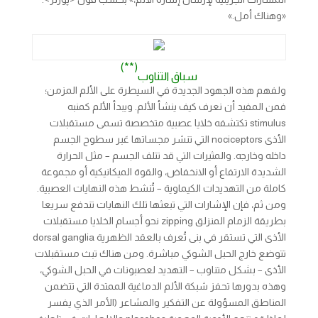
«وهناك أمل.»
(**)
سباق التناوب
ولفهم هذه الجهود الجديدة في السيطرة على الألم المزمن؛
فمن المفيد أن نعرف كيف ينشأ الألم. ويبدأ الألم كمنبه
stimulus تكتشفه خلايا عصبية متخصصة تسمى مستقبلات
الأذى nociceptors التي تنشر مجساتها عَبر سطوح الجسم
داخله وخارجه. والمثيرات التي قد تتلف الجسم – مثل الحرارة
الشديدة الارتفاع أو الانخفاض، والقوة الميكانيكية أو مجموعة
كاملة من التهديدات الكيماوية – تُنشط هذه النهايات العصبية.
ومن ثم، فإن الإشارات التي تبعثها تلك النهايات تندفع سريعا
بطريقة الزمام المنزلق zipping نحو أجسام الخلايا مستقبلات
الأذى التي تستقر في بنى تُعرف بالعقد الظهرية dorsal ganglia
تتوضع خارج الحبل الشوكي مباشرة. ومن هناك تبث مستقبلات
الأذى – بشكل متناوب – التهديد لعصبونات في الحبل الشوكي،
وهذه بدورها تحفز شبكة الألم الدماغية الممتدة التي تتضمن
المناطق المسؤولة عن التفكير والمشاعر (الأمر الذي يفسر