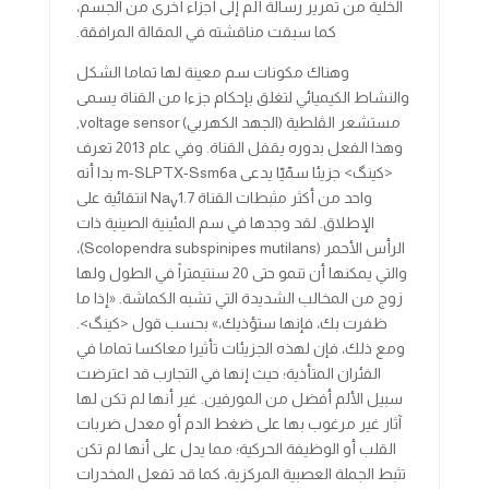
الخلية من تمرير رسالة ألم إلى أجزاء أخرى من الجسم،
كما سبقت مناقشته في المقالة المرافقة.
وهناك مكونات سم معينة لها تماما الشكل
والنشاط الكيميائي لتغلق بإحكام جزءا من القناة يسمى
مستشعر الڤلطية (الجهد الكهربي) voltage sensor,
وهذا الفعل بدوره يقفل القناة. وفي عام 2013 تعرف
<كينگ> جزيئا سمّيّا يدعى m-SLPTX-Ssm6a بدا أنه
واحد من أكثر مثبطات القناة Na
1.7 انتقائية على
v
الإطلاق. لقد وجدها في سم المئينية الصينية ذات
الرأس الأحمر (Scolopendra subspinipes mutilans)،
والتي يمكنها أن تنمو حتى 20 سنتيمتراً في الطول ولها
زوج من المخالب الشديدة التي تشبه الكماشة. «إذا ما
ظفرت بك، فإنها ستؤذيك،» بحسب قول <كينگ>.
ومع ذلك، فإن لهذه الجزيئات تأثيرا معاكسا تماما في
الفئران المتأذية؛ حيث إنها في التجارب قد اعترضت
سبيل الألم أفضل من المورفين. غير أنها لم تكن لها
آثار غير مرغوب بها على ضغط الدم أو معدل ضربات
القلب أو الوظيفة الحركية؛ مما يدل على أنها لم تكن
تثبط الجملة العصبية المركزية، كما قد تفعل المخدرات