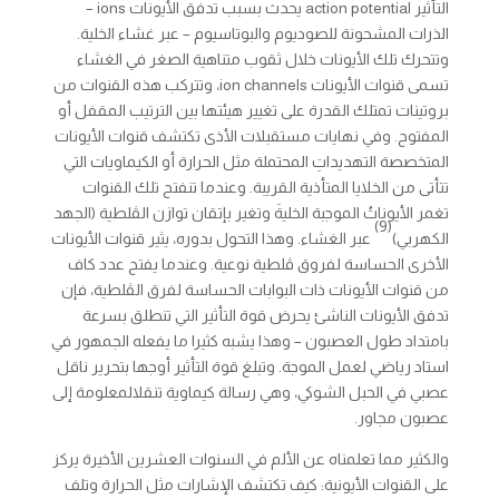
التأثير action potential يحدث بسبب تدفق الأيونات ions –
الذرات المشحونة للصوديوم والبوتاسيوم – عبر غشاء الخلية.
وتتحرك تلك الأيونات خلال ثقوب متناهية الصغر في الغشاء
تسمى قنوات الأيونات ion channels، وتتركب هذه القنوات من
بروتينات تمتلك القدرة على تغيير هيئتها بين الترتيب المقفل أو
المفتوح. وفي نهايات مستقبلات الأذى تكتشف قنوات الأيونات
المتخصصة التهديداتِ المحتملة مثل الحرارة أو الكيماويات التي
تتأتى من الخلايا المتأذية القريبة. وعندما تنفتح تلك القنوات
تغمر الأيوناتُ الموجبة الخليةَ وتغير بإتقان توازن الڤلطية (الجهد
(9)
الكهربي)
عبر الغشاء. وهذا التحول بدوره، يثير قنوات الأيونات
الأخرى الحساسة لفروق ڤلطية نوعية. وعندما يفتح عدد كاف
من قنوات الأيونات ذات البوابات الحساسة لفرق الڤلطية، فإن
تدفق الأيونات الناشئ يحرض قوة التأثير التي تنطلق بسرعة
بامتداد طول العصبون – وهذا يشبه كثيرا ما يفعله الجمهور في
استاد رياضي لعمل الموجة. وتبلغ قوة التأثير أوجها بتحرير ناقل
عصبي في الحبل الشوكي، وهي رسالة كيماوية تنقلالمعلومة إلى
عصبون مجاور.
والكثير مما تعلمناه عن الألم في السنوات العشرين الأخيرة يركز
على القنوات الأيونية: كيف تكتشف الإشارات مثل الحرارة وتلف