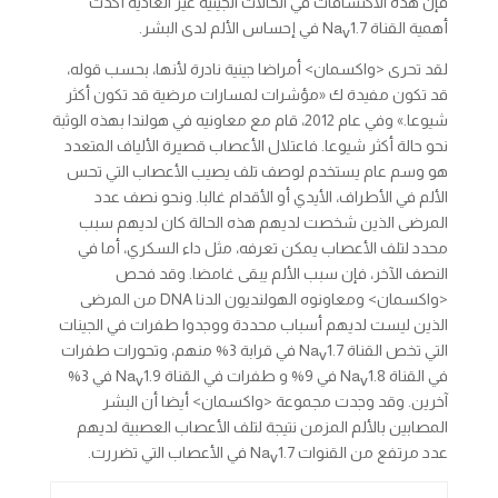
فإن هذه الاكتشافات في الحالات الجينية غير العادية أكدت
أهمية القناة Na
1.7 في إحساس الألم لدى البشر.
v
لقد تحرى <واكسمان> أمراضا جينية نادرة لأنها، بحسب قوله،
قد تكون مفيدة ك «مؤشرات لمسارات مرضية قد تكون أكثر
شيوعا.» وفي عام 2012، قام مع معاونيه في هولندا بهذه الوثبة
نحو حالة أكثر شيوعا. فاعتلال الأعصاب قصيرة الألياف المتعدد
هو وسم عام يستخدم لوصف تلف يصيب الأعصاب التي تحس
الألم في الأطراف، الأيدي أو الأقدام غالبا. ونحو نصف عدد
المرضى الذين شخصت لديهم هذه الحالة كان لديهم سبب
محدد لتلف الأعصاب يمكن تعرفه، مثل داء السكري، أما في
النصف الآخر، فإن سبب الألم يبقى غامضا. وقد فحص
<واكسمان> ومعاونوه الهولنديون الدنا DNA من المرضى
الذين ليست لديهم أسباب محددة ووجدوا طفرات في الجينات
التي تخص القناة Na
1.7 في قرابة 3% منهم، وتحورات طفرات
v
في القناة Na
1.8 في 9% و طفرات في القناة Na
1.9 في 3%
v
v
آخرين. وقد وجدت مجموعة <واكسمان> أيضا أن البشر
المصابين بالألم المزمن نتيجة لتلف الأعصاب العصبية لديهم
عدد مرتفع من القنوات Na
1.7 في الأعصاب التي تضررت.
v