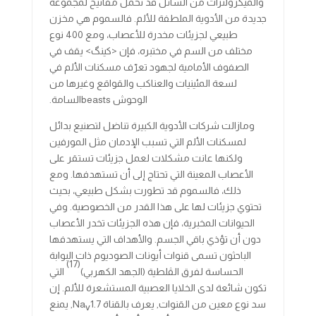
والميكرولترات من السائل قد تحمل مفاتيح لمجموعة
جديدة من الأدوية الملطفة للألم. فالسموم هي مخزن
طبيعي لجزيئات مخدرة للأعصاب، ومع 400 نوع
مختلف من السم في مختبره، فإن <كينگ> يقف في
الصفوف الأمامية لجهود تعرّف مسكنات الألم في
لسعة المئينيات والعناكب والقواقع وغيرها من
الوحوش beastsالسامة.
ومازالت شركات الأدوية الكبيرة تناضل لتصنيع بدائل
لمسكنات الألم التي تسبب الإدمان مثل المورفين
ولكنها عانت مشكلات لعمل جزيئات تستقر على
الأعصاب المعينة التي تحتاج إلى أن تستهدفها. ومع
ذلك، فالسموم قد تطورت بشكل طبيعي، بحيث
تحتوي جزيئات لها على هذا القدر من الخصوصية. وفي
الحيوانات المخبرية، فإن هذه الجزيئات تخدر الأعصاب
دون أن تؤذي باقي الجسم. والأهداف التي يستهدفها
الباحثون تسمى قنوات أيونات الصوديوم ذات البوابة
(17)
الحساسة لفرق الڤلطية (الجهد الكهربي)
التي
تكون شائعة لدى الخلايا العصبية المستشعرة للألم. إن
سد نوع معين من القنوات, يعرف بالقناة Na
1.7, يمنع
v