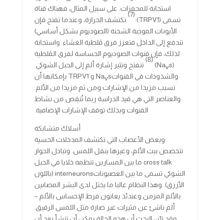
استجابة للمحفزات. على سبيل المثال، فهناك قناة
(7)
تسمى (TRPV1)
ا
تكتشف الحرارة، وعندما تفتح فإن
الأيونات الموجبة الشحنة (الصوديوم بشكل أساسي)
تندفع إلى الداخل فتعزز فرق ڤلطية الغشاء. واستجابة
لذلك، فإن قنوات الصوديوم الحساسة لفرق الڤلطية
(8)
(Na
s)
ا
تنفتح وتثير إشارة ألم إلى الحبل الشوكي.
v
والشذوذات في القنواتNa
s و TRPV1 بإمكانها أن
v
تسبب مزيدا من الإشارات ومن ثم مزيدا من الألم.
والعناصر التي هي قيد الدراسة ربما تُنقِص من نشاط
القنوات وبذلك توقف الإشارات الإضافية.
أسلاك متشابكة
وبعض الأعصاب التي تكتشف المدخلات الحسية
تتخصص ببث الألم، وغيرها ينقل اللمس. وتبادل الحوار
cross talk ما بين المسارين تنظمه خلايا في الحبل
الشوكي تسمى ما بين العصبوناتinterneurons (باللون
الأزرق). وهذا النظام غالبا ما يختل لدى البشر المصابين
بالألم المزمن وعندئذ يعانون فرط الإحساس بالألم –
ألم ناشئ عن مثيرات غير ضارة مثل اللمس الرقيق.
وقد بَيّن البحث أن هذه الحالة يمكن أن تنشأ بعد أن