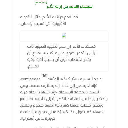
(*******)
استخدام اللدغة في إزالة الألم
قد تقدم جزيئات السُّم بدائل للأدوية
الأفيونية التي تسبب الإدمان.
مُسكِّنات الألم: إن سم المئينية الصينية ذات
الرأس الأحمر يحتوي على مركب يستطيع أن
يخدر الأعصاب دون أن يسبب أذية لبقية
الجسم.
(16)
عندما يستنزف <G. كينگ> المئينيّة
centipedes،
فإنه لا يسعى إلى غذاء، إنه يستنزف سمها، وهي
ليست بالمهمة البسيطة. «إننا نُثبتها بأربطة مرنة
ونحضر زوجا من الملاقط الكهربية إلى كلابيها pincers
ويطلق ڤلطية (جهدا كهربائيا) معينة فتقوم بإطلاق
سمها،» كما يقول <كينگ> [كيميائي حيوي من جامعة
كوينزلاند في أستراليا].