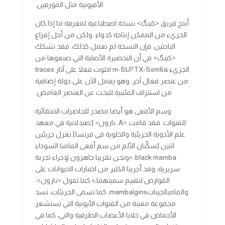
الأفيونية مثل المورفين.
أنتج فريق <كينگ> نسخة اصطناعية لمعرفة ما إذا كان
الجزيء من الممكن إنتاجه كدواء. ولكن من أجل إفزاع
الباحثين، فإن النسخة لم تعمل كذلك. فقد تشكك
<كينگ> في أن التحضيرة الأصلية التي صنعوها من
الجزيء m-SLPTX-Ssm6a احتوت فعلا على آثار traces
من عنصر فعال آخر، وهو يعمل الآن على جولة إضافية
من استنزاف المئينية للبحث عن العنصر الغامض.
وسم الأفعى هو أيضا مصدر للحاصرات الانتقائية
للقنوات. فقد قامت <A. بارون> [صيدلانية في معهد
علم الأدوية الجزيئية والخلوية في فرنسا] بعزل جزيئين
اثنين يُسكِّنان الألم من سم أفعى المامبا السوداء
black mamba، «ونحن تقريبا جاهزون لإجراء تجربة
سريرية، وقد أجرينا الكثير من اختبارات الحيوانات على
القوارض لتقييم سميتهما،» كما تقول <بارون>.
والمامبالجيناتmambalgins، كما تسمى الجزيئات، تسد
مجموعة معينة من القنوات الأيونية التي تستشعر
الأحماض في خلايا الأعصاب الطرفية والتي، كما في