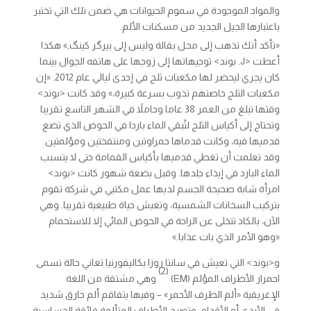
والمواد الموجودة في سموم الحيوانات هي ضمن تلك التي تختبر
باعتبارها الجيل الجديد من مسكنات الألم.
«تأكد أنك تذهب إلى محل بقالة وليس إلى بيرگر كينگ,» هكذا
أعطت <J. بوند> توجيهاتها إلى زوجها على هاتفه الجوال بينما
كان يجري ليحضر لها مكعبات ثلج في إحدى ليالي عام 2012. «إن
مكعبات الثلج خاصتهم تذوب بسرعة كبيرة،» وقد كانت <بوند>
وقتها تبلغ من العمر 38 عاما وحاملاً في الشهر التاسع تقريبا
وتحتاج إلى أكياس الثلج لتُبقي الماء باردا في الحوض الذي تضع
قدميها فيه، وكانت قدماها حمراوتين ومنتفختين ومؤلمتين.
وقد تعلمت أن تغطي قدميها بأكياس القمامة حتى لا يتسبب
الماء البارد في إيذاء جلدها. وقبل بضعة شهور كانت <بوند>
امرأة شابة صحيحة الجسم لديها عمل مكتبي في شركة تقوم
بتركيب السخانات الشمسية، وتعيش حياة طبيعية تقريبا. وهي
الآن، بالكاد تتخلى عن الراحة في الحوض المائي إلا للاستحمام
«وهو الأمر الذي بات عذابا.»
و<بوند> التي تعيش في سانتا روزا بكاليفورنيا تعاني حالة تسمى
(2)
احمرار الأطراف المؤلم (EM)
ا
وهي مشتقة من اللغة
الإغريقية «ألم الطرف الأحمر» – وفيها يتفاقم ألم حارق شديد
في الأيدي أو الأقدام، وتصبح الأطراف المتألمة فائقة الحساسية