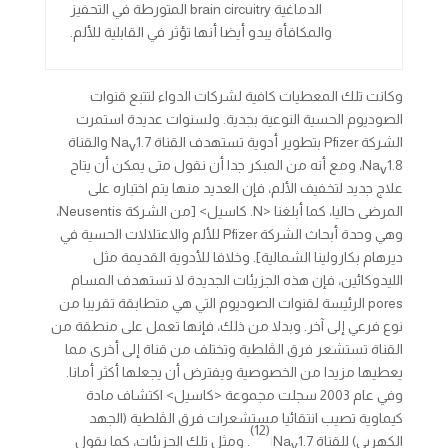
الدماغية brain circuitry المتورطة في التحفيز
والمكافأة يبدو أيضا أنها تؤثر في القابلية للألم.
وكانت تلك المعطيات كافية لشركات الدواء لتتبع قنوات
الصوديوم الحسية النوعية بجدية. ولسنوات عديدة استمرت
الشركة Pfizer بتطوير أدوية تستهدف القناة Na
1.7 والقناة
v
Na
1.8، ومع أنه من المبكر جدا أن نقول متى يمكن أن يتاح
v
علاج جديد لتخفيف الألم، فإن العديد منها يتم اختباره على
المرضى حاليا، كما أبلغنا <N. كاسيل> [من الشركة Neusentis،
وهي وحدة أبحاث الشركة Pfizer للألم والاعتلالات الحسية في
ديرهام بكارولينا الشمالية]. وخلافا للأدوية القديمة مثل
الليدوكائين، فإن هذه الجزيئات الجديدة لا تستهدف المسام
pores الرئيسة لقنوات الصوديوم التي هي متطابقة تقريبا من
نوع فرعي إلى آخر. وبدلا من ذلك، فإنها تعمل على منطقة من
القناة تستشعر فرق الڤلطية وتختلف من قناة إلى أخرى مما
يعطيها مزيدا من الخصوصية ويفترض أن يجعلها أكثر أمانا.
وفي عام 2003 سجلت مجموعة <كاسيل> اكتشاف مادة
كيماوية تصيب انتقائيا مستشعرات فرق الڤلطية (الجهد
(12)
الكهربي) للقناة Na
1.7
ا
. ومثل تلك الجزيئات، كما يقول
v