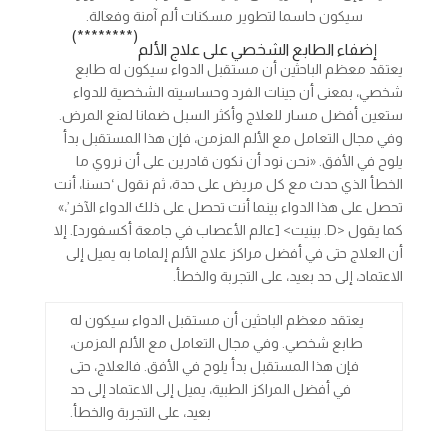
سيكون حاسما لتطوير مسكنات ألم آمنة وفعالة.
(********)
إضفاء الطابع الشخصي على علاج الألم
يعتقد معظم الباحثين أن مستقبل الدواء سيكون له طابع
شخصي، بمعنى أن جينات الفرد وحساسيته الشخصية للدواء
ستعين أفضل مسار للعلاج وأكثر السبل ضمانا لمنع المرض.
وفي مجال التعامل مع الألم المزمن، فإن هذا المستقبل بدأ
يلوح في الأفق. «نحن نود أن نكون قادرين على أن نروي ما
الخطأ الذي حدث مع كل مريض على حدة، ثم نقول ‘حسنا، أنت
تحصل على هذا الدواء بينما أنت تحصل على ذلك الدواء الآخر’،»
كما يقول <D. بينيت> [عالم الأعصاب في جامعة أكسفورد]. إلا
أن العلاج حتى في أفضل مراكز علاج الألم إلماما به يميل إلى
الاعتماد، إلى حد بعيد، على التجربة والخطأ.
يعتقد معظم الباحثين أن مستقبل الدواء سيكون له
طابع شخصي. وفي مجال التعامل مع الألم المزمن،
فإن هذا المستقبل بدأ يلوح في الأفق. فالعلاج، حتى
في أفضل المراكز الطبية، يميل إلى الاعتماد إلى حد
بعيد، على التجربة والخطأ.