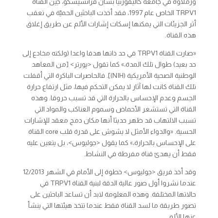
وزملاؤه في جامعة كاليفورنيا بسان فرانسيسكو، جين القناة
TRPV1 الخاص عام 1997، فقد أخذت الباحثين الحميّة في تعقب
أثر الجزيئات التي يمكنها إسكات إشارات الألم عن طريق إغلاق
هذه القناة.
«صارت القناة TRPV1 في حد ذاتها هدفا واعدا (ولكنه مخادع إلى
حد بعيد) طوال تلك المدة،» كما تقول <پورتر> [من المعاهد
الوطنية الصحية الأمريكية (NIH)]. فالحاصرات الباكرة التي أقفلت
تلك القناة كانت لها آثار لا يمكن التحكم فيها، مثل ارتفاع حرارة
الجسم وعدم الإحساس بالحرارة التي قد تسبب حروقا. وهذه
القناة التي تستشعر الأحماض وسموم العناكب والمواد التي
تسبب الالتهاب قد ظهر حديثا أنها مكان دمج معقد للإشارات
الحسية. «والدواء الأمثل لا يشوش على قدرة قلب core القناة
على الإحساس بالحرارة،» كما يقول <جوليوس>، بل يتعين عليه
فقط أن يهدئ قناة مفرطة في النشاط.
وقد أخذ فريق <جوليوس> خطوة إلى الأمام في الشهر 12/2013
عندما نشروا أول صور عالية الدقة لبنية القناة TRPV1 في
حالاتها المختلفة. وهذه المعلومة لابد أن تساعد الباحثين على
تصور طريقة ما لسد القناة فقط عندما تتخذ هيئتها التي ينشأ
عنها الألم.