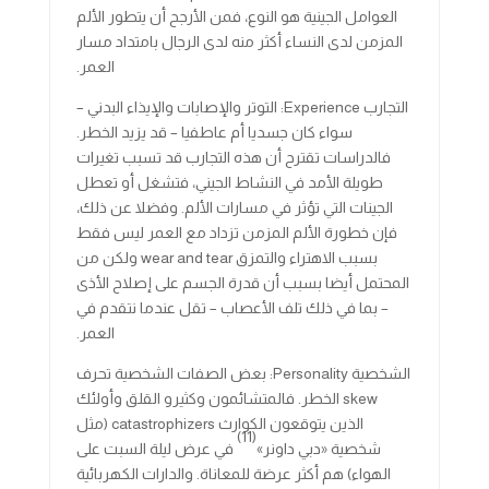
العوامل الجينية هو النوع، فمن الأرجح أن يتطور الألم
المزمن لدى النساء أكثر منه لدى الرجال بامتداد مسار
العمر.
التجارب Experience: التوتر والإصابات والإيذاء البدني –
سواء كان جسديا أم عاطفيا – قد يزيد الخطر.
فالدراسات تقترح أن هذه التجارب قد تسبب تغيرات
طويلة الأمد في النشاط الجيني، فتشغل أو تعطل
الجينات التي تؤثر في مسارات الألم. وفضلا عن ذلك،
فإن خطورة الألم المزمن تزداد مع العمر ليس فقط
بسبب الاهتراء والتمزق wear and tear ولكن من
المحتمل أيضا بسبب أن قدرة الجسم على إصلاح الأذى
– بما في ذلك تلف الأعصاب – تقل عندما نتقدم في
العمر.
الشخصية Personality: بعض الصفات الشخصية تحرف
skew الخطر. فالمتشائمون وكثيرو القلق وأولئك
الذين يتوقعون الكوارث catastrophizers (مثل
(11)
شخصية «دبي داونر»
في عرض ليلة السبت على
الهواء) هم أكثر عرضة للمعاناة. والدارات الكهربائية