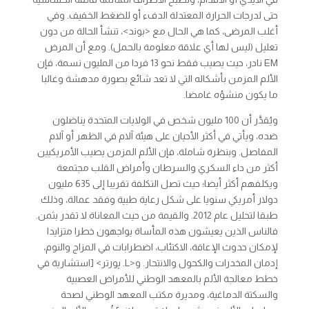
حتى لدرجات الحرارة المعتدلة الدفء أو للضغط الخفيف. وفي
أغلب المرضى، كما هي الحال مع <بوند>، تنشأ الحالة من دون
تعليل (ليس لها أي علاقة معلومة بالحمل). ومع أن المرض
EM نادر، حيث يصيب فقط نحو 13 فردا من المليون نسمة، فإن
الألم المزمن بأشكاله التي لا تعد شائع بصورة مدهشة وغالبا
ما يكون منشؤه غامضا.
ويُقدَّر أن 100 مليون شخص في الولايات المتحدة يناضلون
ضده، ويأتي في أكثر الأحيان على هيئة آلام في الظهر أو آلام
المفاصل. وبنظرة شاملة، فإن الألم المزمن يصيب الأمريكيين
أكثر من داء السكري والسرطان وأمراض القلب مجتمعة
ويكلفهم أكثر أيضا؛ حيث تصل التكلفة تقريبا إلى 635 مليون
دولار أمريكي سنويا على شكل رعاية طبية وفقد عمالة، وذلك
طبقا لتحليل عام 2012. والقيمة من حيث المعاناة لا تقدر بثمن.
فالناس الذين يعيشون هذه المأساة يواجهون خطرا متزايدا
لإمكان حدوث الإعاقة، الاكتئاب، اضطرابات في المزاج والنوم،
إدمان المخدرات والكحول والانتحار. و<L. پورتر> [استشارية في
خطط معالجة الألم بالمعهد الوطني للأمراض العصبية
والسكتة الدماغية، ومديرة مكتب المعهد الوطني لصحة