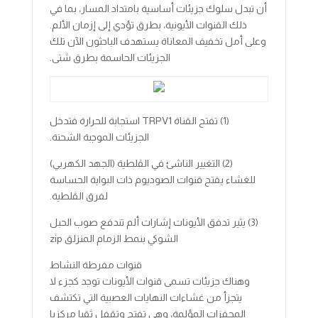
أن تبدل سلوك جزيئات أساسية بامتداد المسار، بما في
ذلك القنوات الأيونية، بطرق تؤدي إلى إزمان الألم.
وعلى أمل تخفيف المعاناة يستهدف الباحثون الآن تلك
الجزيئات الحاسمة بطرق شتى.
(1) تفتح القناة TRPV1 استجابة للحرارة فتدخل
الجزيئات الموجبة الشحنة.
(2) التغيير الناشئ في الڤلطية (الجهد الكهربي)
للغشاء يفتح قنوات الصوديوم ذات البوابة الحساسة
لفرق الڤلطية.
(3) يثير تدفق الأيونات إشارات ألم تندفع صوب الحبل
الشوكي بنمط الزمام المنزلق zip
قنوات مفرطة النشاط
وهناك جزيئات تسمى قنوات الأيونات توجد كجزء لا
يتجزأ من غشاءات النهايات العصبية التي تكتشف
المحفزات المؤلمة، وهي تفتح وتقفل ثقبا مركزيا