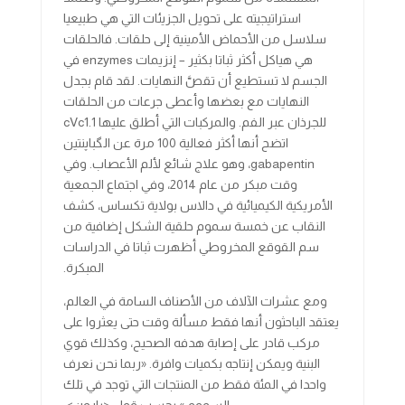
استراتيجيته على تحويل الجزيئات التي هي طبيعيا
سلاسل من الأحماض الأمينية إلى حلقات. فالحلقات
هي هياكل أكثر ثباتا بكثير – إنزيمات enzymes في
الجسم لا تستطيع أن تقصَّ النهايات. لقد قام بجدل
النهايات مع بعضها وأعطى جرعات من الحلقات
للجرذان عبر الفم. والمركبات التي أطلق عليها cVc1.1
اتضح أنها أكثر فعالية 100 مرة عن الگباپنتين
gabapentin، وهو علاج شائع لألم الأعصاب. وفي
وقت مبكر من عام 2014، وفي اجتماع الجمعية
الأمريكية الكيميائية في دالاس بولاية تكساس، كشف
النقاب عن خمسة سموم حلقية الشكل إضافية من
سم القوقع المخروطي أظهرت ثباتا في الدراسات
المبكرة.
ومع عشرات الآلاف من الأصناف السامة في العالم،
يعتقد الباحثون أنها فقط مسألة وقت حتى يعثروا على
مركب قادر على إصابة هدفه الصحيح، وكذلك قوي
البنية ويمكن إنتاجه بكميات وافرة. «ربما نحن نعرف
واحدا في المئة فقط من المنتجات التي توجد في تلك