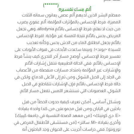
(******)
ألم، يساء تفسيره
معظم البشر الذين لديهم ألم عصبي يعانون سماته الثلاث
المميزة: فرط الإحساس بالمؤثرات المؤلمة؛ ألم عفوي يضرب
من حيث لا نعلم؛ فرط الإحساس بالألم allodynia، وهي تجعل
المريض يحس بالألم نتيجة للمسة غير مؤذية. (فرط الإحساس
بالألم يجعل انطلاق الماء من الدش يحس وكأنه تعذيب
للسيدة <بوند>). وبينما ساعدت الأبحاث في قنوات الأيونات على
تفسير فرط الإحساس، أوضح مسار آخر للتحري كيف ينشأ فرط
الإحساس بالألم. ففي الحالة الطبيعية تنتقل إشارات الألم
والإشارات غير المؤلمة بامتداد مسارات منفصلة من الأعصاب
في الجلد إلى الحبل الشوكي ومن ثم إلى الأعلى للدماغ، ولكن في
حالة فرط الإحساس بالألم فإن الإشارات تتقاطع في الحبل
الشوكي: العصبونات التي تستشعر اللمس تفعل مسار الألم.
وبشكل أساسي، أمكن تعرف كيفية حدوث الخطأ من قبل
باحثين في اليابان ومن قبل مجموعتين من كندا واحدة بقيادة
<E. دي كونينك> [من معهد الصحة النفسية في جامعة كيبيك]
وأخرى بقيادة <M. سالتر> [من مستشفى الأطفال المرضى في
تورونتو]. ففي دراسات أجريت على الحيوان وجد الباحثون أنه