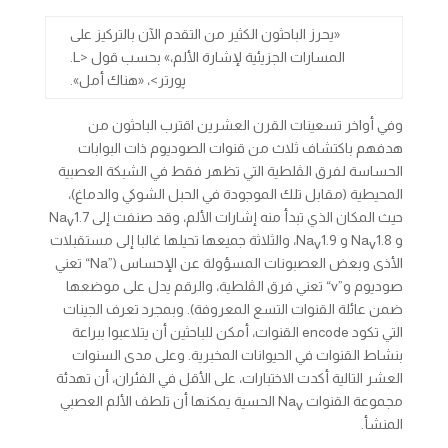
«يحرز الباحثون الكثير من التقدم الآن بالتركيز على
المسارات الجزيئية لإشارة الألم،» بحسب قول <L.
پورتر>، «هناك أمل».
وفي أواخر تسعينات القرن العشرين اقترب الباحثون من
هدفهم باكتشاف ثلاث من قنوات الصوديوم ذات البوابات
الحساسة لفرق الڤلطية التي تظهر فقط في الشبكة العصبية
المحيطية (مقابل تلك الموجودة في الحبل الشوكي والدماغ)،
حيث المكان الذي تبدأ منه إشارات الألم، وقد صنفت إلى Na
1.7
v
و Na
1.8 و Na
1.9، والثلاثة جميعها تحيلها غالبا إلى مستقبلات
v
v
الأذى وبعض العصبونات المسؤولة عن الإحساس (”Na“ تعني
صوديوم و”v“ تعني فرق الڤلطية، والرقم يدل على موضعها
ضمن عائلة القنوات التسع المعروفة). وبمجرد تعرف الجينات
التي تكود encode القنوات، أمكن للباحثين أن يتلاعبوا ببراعة
بنشاط القنوات في الحيوانات المخبرية. وعلى مدى السنوات
العشر التالية أكدت الاختبارات، على الأقل في الفئران، أن تهدئة
مجموعة القنوات Na
الحسية يمكنها أن تلطف الألم العصبي
v
المنشأ.