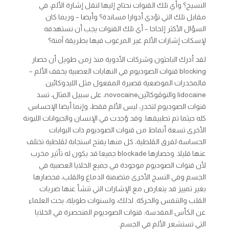
النسيج؟ وأي تلك القنوات نحتاج إليها لنقل إشارة الألم، في
مقابل تلك التي تؤدي أدوارا مساندة؟ وأيضا – وربما كان
السؤال الأكثر إلحاحا – أي تلك القنوات يجب أن نستهدفه
لإسكات إشارات الألم غير المرغوب فيها بطريقة آمنة؟
لقد أدرك الباحثون وشركات الأدوية منذ زمن طويل أن حصار
blocking قنوات الصوديوم في النهايات العصبية يخفف الألم –
فالمخدرات الموضعية قصيرة المفعول مثل الليدوكائين
lidocaine والنوڤوكائينnovocaine، على سبيل المثال، تسد
قنوات الصوديوم لتخدر، ليس الألم فقط، وإنما أيضا الإحساس
كله حيثما تم تطبيقها. وقد وُجدت في الإنسان والحيوانات اللبونة
الأخرى تسعة أنماط من قنوات الصوديوم ذات البوابات
الحساسة لفرق الڤلطية، كل منها يفتح استجابة لڤلطية تختلف
عنها قليلا. وحصارها blockade جميعا قد يكون له تأثير مخرب
لأن قنوات الصوديوم موجودة في جميع الخلايا العصبية في
الجسم وفي النسج الأخرى متضمنة الدماغ والقلب، فحصارها
بغير تمييز قد يتعارض مع الإشارات التي تنشأ عنها ضربات
القلب والتنفس والحركة. لذلك، ولسنوات طويلة، بحث العلماء
عن الكأس المقدسة: قنوات الصوديوم المنحصرة في الخلايا
التي تستشعر الألم في الجسم.