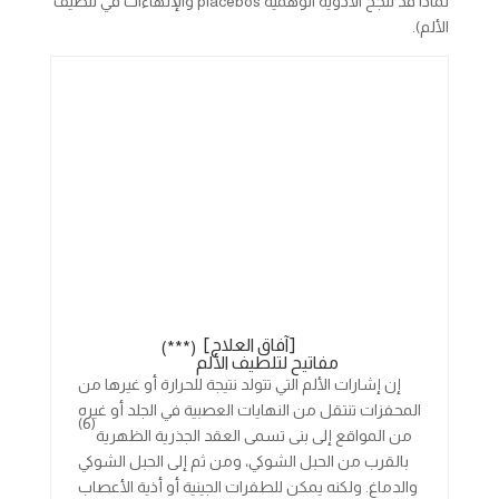
لماذا قد تنجح الأدوية الوهمية placebos والإلهاءات في تلطيف
الألم).
[آفاق العلاج]
(***)
مفاتيح لتلطيف الألم
إن إشارات الألم التي تتولد نتيجة للحرارة أو غيرها من
المحفزات تنتقل من النهايات العصبية في الجلد أو غيره
(6)
من المواقع إلى بنى تسمى العقد الجذرية الظهرية
بالقرب من الحبل الشوكي، ومن ثم إلى الحبل الشوكي
والدماغ. ولكنه يمكن للطفرات الجينية أو أذية الأعصاب