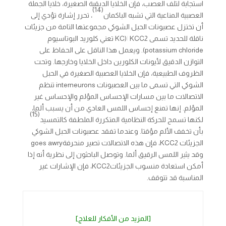
استجابة لتلف العصب، فإن الخلايا الدبقية الصغيرة، خلايا الجملة
(14)
العصبية المناعية التي تشبه الباكمان
، تحرر إشارة تؤدي إلى
أن تختزل عصبونات الحبل الشوكي مجموعتها التامة من جزيئات
ناقلة للحديد تسمى KCC2
ا
(KC تعني كلوريد البوتاسيوم
potassium chloride). ويعمل هذا الناقل على الحفاظ على
التوازن الدقيق لأيونات الكلورين داخل الخلايا وخارجها. وتحت
الظروف الطبيعية، فإن الخلايا العصبية الصغيرة في الحبل
الشوكي التي تسمى ما بين العصبونات interneurons تنظم
الاتصالات ما بين مسارات الإحساس المؤلم والإحساس غير
المؤلم. إنها تمنع إحساس اللمس العادي من أن يسبب ألما،
(15)
لكنها تسمح للحركة النظامية المتكررة الملطفة كالتمسيد
بأن تخفف الألم مؤقتا. وعندما تفقد عصبونات الحبل الشوكي
الجزيئات KCC2، فإن هذه الاتصالات تصير منحرفةgoes awry
وقد يثير اللمس الرقيق ألما. وتوصل الباحثون إلى نظرية أنه إذا
أمكن استعادة منسوب الجزيئاتKCC2، فإن الإشارات غير
المناسبة قد تتوقف.
[المزيد من الأفكار للعلاج]