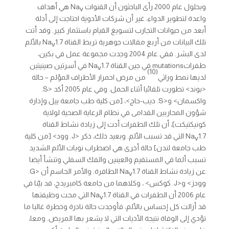
وبحلول عام 2000 رأى الباحثون أن القنوات Na
هي أهداف
v
واعدة لتطوير الدواء، غير أن شركات الأدوية احتاجت إلى أدلة
أبعد من حيوانات التجارب لتسويغ القيام باستثمار كبير. وقد أتت
تلك البيانات من أربع مقالات جوهرية تربط القناة Na
1.7 بالألم
v
لدى البشر. ففي عام 2004 وجدت مجموعة عمل في بكين،
طفراتmutations في جين القناة Na
1.7 في أسرتين صينيتين
v
(10)
لديها نمط وراثي
من مرض احمرار الأطراف المؤلم – حالة
<بوند> تطورت تلقائيا أثناء الحمل. وفي عام 2005 أكد <S.
واكسمان> و<S. ديب-حاج>، [من كلية طب جامعة ييل وإدارة
شؤون المحاربين القدامى في نظام الرعاية الصحية لولاية
كونيكتيكت]، أن تلك الطفرات أدت إلى زيادة نشاط القناة
Na
1.7 التي قد تسبب الألم. وبعيد ذلك، ذكر <J. وود> [من كلية
v
طب جامعة لندن] حالة أخرى هي اضطراب نوبات الألم الشديد
تسبب ألما في المستقيم والعينين والفك السفلي وتنشأ أيضا
عن زيادة نشاط القناة Na
1.7 الطافرة. والأمر الحاسم أن <G.
v
وودز> و<J. كوكس> ، وكلاهما من جامعة كامبريدج، قد بيّنا في
عام 2006 أن الطفرات في القناة Na
1.7 التي محت وظيفتها
v
قد أزالت كل إحساس بالألم، فأوجدت حالة نادرة وخطرة غالبا ما
تؤدي إلى الوفاة نتيجة الأذيات التي لا يشعر بها المريض. ومعا،