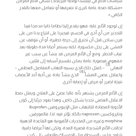
سياسات الألم في بيثيسدا بولاية ميريلاند] تُسمي الألم المزمن
«مشكلة صحة عامة كبرى لا نتعرفها أو نتعامل معها بالقدر
الكافي.»
إن لوجود الألم غاية: فهو يقدم إلينا نظاما ذاتيا مدمجا فينا
للتحذير من أي أذى في الجسم؛ فيجبرنا على انتزاع يدنا من على
فرن ساخن قبل أن تحترق إلى درجة خطيرة، أو أن نتوقف عن
المشي على رجل مكسورة. لكنه يستمر أحيانا مدة طويلة بعد
غياب الخطر. ومع أن الألم المزمن قد ينشأ عن سبب غير
مفهوم، فبصورة عامة يمكن تقسيم أسبابه إلى فئتين:
(3)
التهابي
– كمثل ذلك الذي يسببه التهاب المفاصل العظمي –
(4)
واعتلال عصبي المنشأ
الذي ينشأ عادة عن أذية أحد الأعصاب
نتيجة لضرر أو مرض أو إصابة أخرى.
إن الألم المزمن يشتهر بأنه غالبا عصيّ على العلاج، ويمثل نمط
الاعتلال العصبي تحديا بشكل خاص، وهذا يعود جزئيا إلى كون
الأدوية المضادة للالتهاب مثل الإيبوپروفين ibuprofen
وناپروكسين naproxen بالكاد تؤثر فيه. لذا، فالمورفين
morphine وغيره من المخدرات الأفيونية هو القاعدة الذهبية
لحالات الألم الشديدة قصيرة المدة، ولكن لها أعراضا جانبية
تتراوح ما بين البسيطة مثل الإمساك والنعاس إلى كبت