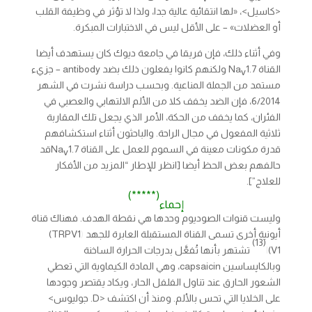
<كاسيل>، «لها انتقائية عالية جدا، ولذا لا تؤثر في وظيفة القلب
أو العضلات» – على الأقل ليس في الاختبارات المبكرة.
وفي أثناء ذلك، فإن فريقا في جامعة ديوك كان يستهدف أيضا
القناة Na
1.7 ولكنهم كانوا يفعلون ذلك بضد antibody – جزيء
v
مستمد من الجملة المناعية. وبحسب دراسة نشرت في الشهر
6/2014، فإن الضد يخفف كلا من الألم الالتهابي والعصبي في
الفئران، كما يخفف من الحكة، الأمر الذي يجعل تلك المقاربة
ثلاثية المفعول في مجال الراحة. والباحثون أثناء استكشافهم
قدرة مكونات معينة في السموم للعمل على القناة Na
1.7قد
v
حالفهم بعض الحظ أيضا [انظر للإطار “المزيد من الأفكار
للعلاج”].
(*****)
إحماء
وليست قنوات الصوديوم وحدها هي نقطة الهدف. فهناك قناة
أيونية أخرى تسمى القناة المستقبلة العابرة للجهد
(
TRPV1)
(13)
V1)
ا
تشتهر بأنها تُفعَّل بدرجات الحرارة الساخنة
وبالكاپساسين capsaicin، وهي المادة الكيماوية التي تعطي
الشعور الحارق عند تناول الفلفل الحار، ويكاد يقتصر وجودها
على الخلايا التي تحس بالألم. ومنذ أن اكتشف <D. جوليوس>