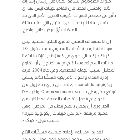
قنوات الصوديوم، تساعد الخلايا على إرسال إشارات
الألم. ولحسن الحظ، فإن المامبالجينات ليس لها أي
تأثير في معظم القنوات الأيونية الأخرى، الأمر الذي قد
يفسر لماذا لم يَحْدث لدى الفئران التي حقنت بتلك
المركبات أيُّ عرض جانبي واضح.
إن الاستهداف المتقن الدقيق للخلايا العصبية ليس
هو الغاية الوحيدة لأبحاث السموم، بحسب قول <D.
كريك> [كيميائي حيوي في كوينزلاند]. فإذا ما ابتلعنا
جزيئات السم كحبوب للألم، فإنها تحتاج إلى أن تقاوم
الانحلال بسبب الجملة الهضمية. وفي عام2004 أقرت
إدارة الغذاء والدواء الأمريكية مُسكِّنا للألم يسمى
زيكونوتيد ziconotide يعتمد على جزيء معزول من
قوقع مخروطي سام هو Conus victoriae. ولكن هذا
الدواء لم يتحمل تقلصات المعدة، لهذا كان من
الضروري أن يحقن بالضخ ببطء في المرضى، وهي
عملية مرهقة، «لم تكن مبيعات زيكونوتيد كبيرة،»
بحسب قول <كينگ>.
لقد بدأ <كريك> بإعادة هندسة مُسكِّنات الألم
المستمدة من سموم القوقع المخروطي. وتعتمد