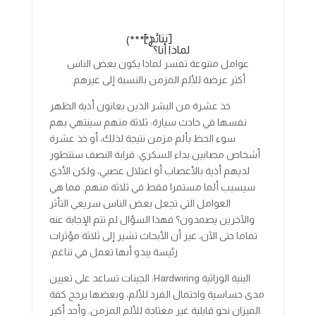
[نتائج]
(****)
لماذا أنا؟
عوامل متنوعة تفسر لماذا يكون بعض الناس
أكثر عرضة للألم المزمن بالنسبة إلى غيرهم.
خذ عشرة من البشر الذين يعانون أذية الظهر
نفسها في حادث سيارة: ثلاثة منهم سينتهي بهم
سوء الحظ بألم مزمن نتيجة لذلك، أو خذ عشرة
أشخاص مصابين بداء السكري: قرابة النصف ستتطور
لديهم أذية بالأعصاب أو اعتلال عصبي، ولكن الأذى
سيسبب ألما مستمرا فقط في ثلاثة منهم. فما هي
العوامل التي تجعل بعض الناس سريعي التأثر
والآخرين يصمدون؟ فهذا السؤال لم تتم الإجابة عنه
تماما حتى الآن، غير أن الأبحاث تشير إلى ثلاثة مؤثرات
رئيسة يبدو أنها تعمل في تناغم:
البنية الوراثية Hardwiring: الجينات تساعد على تعيين
مدى حساسية واحتمال الفرد للألم، وبعضها يرجح كفة
الميزان نحو قابلية غير معتادة للألم المزمن. وأحد أكبر