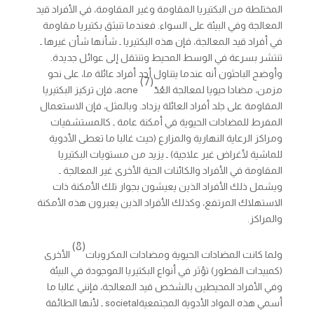
المختلطة من البكتيريا المقاومة وغير المقاومة، في الأفراد قيد
المعالجة وفي البيئة على السواء. فعندما تنبثق بكتيريا مقاومة
في أفراد قيد المعالجة، فإن هذه البكتيريا ـ شأنها شأن غيرها ـ
تنتشر بسرعة في الوسط المحيط وتنتقل إلى عوائل جديدة.
وأوضح الباحثون أنه عندما يتناول أحد أفراد عائلة ما، على نحو
(7)
مزمن، مضادا حيويا لمعالجة العُدّ
acne
، فإن تركيز البكتيريا
المقاومة على جلد أفراد العائلة يزداد. وبالمثل، فإن الاستعمال
المفرط للمضادات الحيوية في أمكنة عامة ـ كالمستشفيات
ومراكز الرعاية النهارية والمزارع (حيث غالبا ما تعطى الأدوية
للماشية لأغراض غير علاجية) ـ يزيد من مستويات البكتيريا
المقاومة في الأفراد والكائنات الحية الأخرى غير المعالجة ـ
ويشمل ذلك الأفراد الذين يعيشون بجوار تلك الأمكنة ذات
الاستهلاك المرتفع، وكذلك الأفراد الذين يعبرون هذه الأمكنة
والمراكز.
(8)
ولما كانت المضادات الحيوية ومضادات المكروبات
الأخرى
(كمبيدات الفطور) تؤثر في أنواع البكتيريا الموجودة في البيئة
وفي الأفراد المحيطين بالشخص قيد المعالجة، فإنني غالبا ما
أسمي هذه المواد الأدوية المجتمعية
societal
ـ لأنها الطائفة