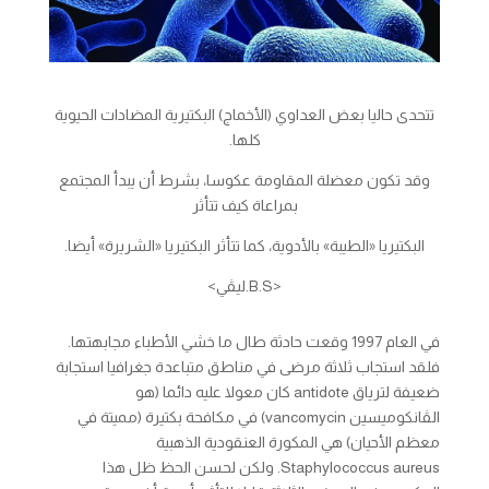
تتحدى حاليا بعض العداوي (الأخماج) البكتيرية المضادات الحيوية
كلها.
وقد تكون معضلة المقاومة عكوسا، بشرط أن يبدأ المجتمع
بمراعاة كيف تتأثر
البكتيريا «الطيبة» بالأدوية، كما تتأثر البكتيريا «الشريرة» أيضا.
<B.S.ليڤي>
في العام 1997 وقعت حادثة طال ما خشي الأطباء مجابهتها.
فلقد استجاب ثلاثة مرضى في مناطق متباعدة جغرافيا استجابة
ضعيفة لترياق
antidote
كان معولا عليه دائما (هو
الڤانكوميسين
vancomycin
) في مكافحة بكتيرة (مميتة في
معظم الأحيان) هي المكورة العنقودية الذهبية
aureus
Staphylococcus
. ولكن لحسن الحظ ظل هذا