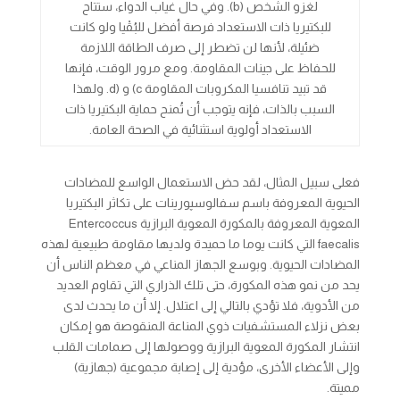
لغزو الشخص (b). وفي حال غياب الدواء، ستتاح
للبكتيريا ذات الاستعداد فرصة أفضل للبُقْيا ولو كانت
ضئيلة، لأنها لن تضطر إلى صرف الطاقة اللازمة
للحفاظ على جينات المقاومة. ومع مرور الوقت، فإنها
قد تبيد تنافسيا المكروبات المقاومة c) و (d. ولهذا
السبب بالذات، فإنه يتوجب أن تُمنح حماية البكتيريا ذات
الاستعداد أولوية استثنائية في الصحة العامة.
فعلى سبيل المثال، لقد حض الاستعمال الواسع للمضادات
الحيوية المعروفة باسم سفالوسپورينات على تكاثر البكتيريا
المعوية المعروفة بالمكورة المعوية البرازية
Entercoccus
faecalis
التي كانت يوما ما حميدة ولديها مقاومة طبيعية لهذه
المضادات الحيوية. وبوسع الجهاز المناعي في معظم الناس أن
يحد من نمو هذه المكورة، حتى تلك الذراري التي تقاوم العديد
من الأدوية، فلا تؤدي بالتالي إلى اعتلال. إلا أن ما يحدث لدى
بعض نزلاء المستشفيات ذوي المناعة المنقوصة هو إمكان
انتشار المكورة المعوية البرازية ووصولها إلى صمامات القلب
وإلى الأعضاء الأخرى، مؤدية إلى إصابة مجموعية (جهازية)
مميتة.