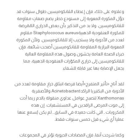
وعلاوة على ذلك، فإن إعطاء الڤانكوميسين طوال سنوات قد
حوَّل المكورة المعوية إلى مستودع خطر يضم صفاتٍ مقاوِمة
للڤانكوميسين. ولا بد من التذكير بأن بعض الذراري المُمْرضة
للمكورة العنقودية الذهبية
aureus
Staphylococcus
مقاوم
لعدد من الأدوية ولا يستجيب إلا للڤانكوميسين. ولأن المكورة
المعوية البرازية المقاومة للڤانكوميسين أضحت شائعة، فإن
خبراء الصحة العامة يخشون وصول هذه المقاومة العالية
للڤانكوميسين إلى ذراري المكوّرات العنقودية الذهبية، مما
يجعل الإصابة بها غير قابلة للشفاء.
لقد أتاح «تأثير المتفرج»أيضا فرصة انبثاق ذرارٍ مقاومة لعدد من
الأدوية من البكتيريا الراكدة
Acinetobacter
والأصفرية
Xanthomonas
لتصبح عوامل عداوي منقولة بالدم ربما أدت
إلى موت المرضى الراقدين في المستشفيات. إن هذه
المكروبات ـ التي كانت حميدة في السابق ـ لم يكن يُسمع عنها
عمليا أي شيء قبل خمس سنوات فقط.
وكما شرحت آنفا، فإن المضادات الحيوية تؤثر في المجموعات