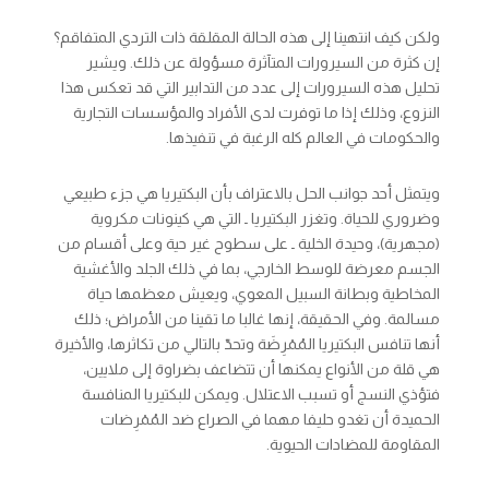
ولكن كيف انتهينا إلى هذه الحالة المقلقة ذات التردي المتفاقم؟
إن كثرة من السيرورات المتآثرة مسؤولة عن ذلك. ويشير
تحليل هذه السيرورات إلى عدد من التدابير التي قد تعكس هذا
النزوع، وذلك إذا ما توفرت لدى الأفراد والمؤسسات التجارية
والحكومات في العالم كله الرغبة في تنفيذها.
ويتمثل أحد جوانب الحل بالاعتراف بأن البكتيريا هي جزء طبيعي
وضروري للحياة. وتغزر البكتيريا ـ التي هي كينونات مكروية
(مجهرية)، وحيدة الخلية ـ على سطوح غير حية وعلى أقسام من
الجسم معرضة للوسط الخارجي، بما في ذلك الجلد والأغشية
المخاطية وبطانة السبيل المعوي، ويعيش معظمها حياة
مسالمة. وفي الحقيقة، إنها غالبا ما تقينا من الأمراض؛ ذلك
أنها تنافس البكتيريا المُمْرِضَة وتحدّ بالتالي من تكاثرها، والأخيرة
هي قلة من الأنواع يمكنها أن تتضاعف بضراوة إلى ملايين،
فتؤذي النسج أو تسبب الاعتلال. ويمكن للبكتيريا المنافسة
الحميدة أن تغدو حليفا مهما في الصراع ضد المُمْرِضات
المقاومة للمضادات الحيوية.