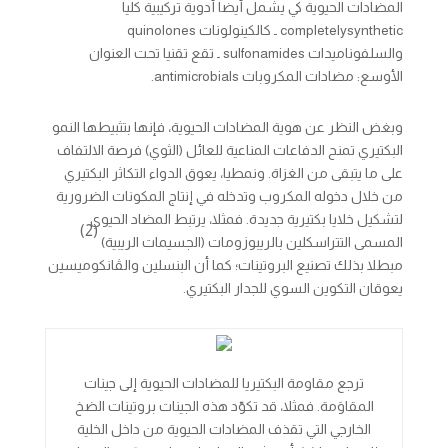
المضادات الحيوية كي يشمل أيضا أدوية تركيبية كليا
synthetic
completely
ـ كالكينولونات
quinolones
والسلفوناميدات
sulfonamides
ـ تقع تقنيا تحت العنوان
الأوسع: مضادات المكروبات
antimicrobials
.
وبغض النظر عن هوية المضادات الحيوية، فإنها بتثبيطها النمو
البكتيري تمنح الدفاعات المناعية للعائل (الثوي) فرصة الالتفاف
على ما يتبقى من الغزاة. ونمطيا، يعوق الدواء التكاثر البكتيري
من خلال دخوله المكروب وتدخله في إنتاج المكونات الضرورية
لتشكيل خلايا بكتيرية جديدة. فمثلا، يرتبط المضاد الحيوي
(2)
المسمى التتراسكلين بالريبوزومات (الجسيمات الريبية)
مبطلا بذلك تصنيع البروتينات؛ كما أن البنسلين والڤانكوميسين
يعوقان التكوين السوي للجدار البكتيري.
ترجع مقاومة البكتيريا للمضادات الحيوية إلى جينات
المقاوَمة. فمثلا، قد تكوّد هذه الجينات بروتينات الضخ
الخارجي التي تقذف المضادات الحيوية من داخل الخلية