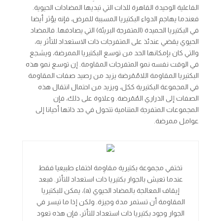
الفاعلية الوحيدة القاهرة للذات التي تبديها المضادات الحيوية.
فعندما يهاجم الدواء البكتيريا المسببة للمرض، فإنه يؤثر أيضا
في البكتيريا الحميدة (المتفرجة البريئة) التي يصادفها. فالمضاد
الحيوي يقضي عندئذ على المتفرجات ذات الاستعداد للتأثر به،
والتي كان بإمكانها الحد من توسع البكتيريا الممرضة، ويشجع
في الوقت نفسه نمو المتفرجات المقاومة. إن توسع نمو هذه
البكتيريا المقاومة اللامُمْرضة يزيد من رصيد صفات المقاومة
في المجموعة البكتيرية ككل، ويزيد من احتمال انتقال هذه
الصفات إلى الذراري المُمْرضة. وعلاوة على ذلك، فإن
المجموعات المتفرجة المتنامية تتحول في حد ذاتها أحيانا إلى
عوامل ممرضة.
تختفي مجموعة بكتيرية مقاوِمة اختفاء طبيعيا فقط
عندما تعيش بالجوار بكتيريا ذات استعداد للتأثر. فبعد
إيقاف المعالجة بالمضاد الحيوي (a)، يمكن للبكتيريا
المقاومة أن تستمر مدة وجيزة. ولكن إذا ما تيسر في
الجوار وجود بكتيريا ذات استعداد للتأثر، فإن هذه تعود