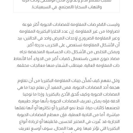
والتهاب السحايا (المجتمع، في السبعينات).
وليست المُمْرِضات المقاومة للمضادات الحيوية أكثر فوعة
(ضراوة) من غير المقاومة: إن عدد الخلايا البكتيرية المقاومة
وغير المقاومة الضروري لإحداث المرض واحد في الحالتين؛ بيد
أن الأشكال المقاومة تستعصي على التخريب بدرجة أكبر.
ويمكن التخلص من الأشكال ذات الحساسية المنخفضة تجاه
مضاد حيوي معين باستعمال كميات أكبر من الدواء، أما الأنماط
ذات المقاومة العالية، فيتطلب الشفاء منها معالجات مختلفة.
ولكي نفهم كيف تُمكِّن جينات المقاومة البكتيريا من أن تقاوم
هجمة أحد المضادات الحيوية، فمن المفيد أن نعلم جيدا ما هي
المضادات الحيوية وكيف تُلحق الأذى بالبكتيريا. وإذا ما توخينا
الدقة فإنه يمكن تعريف المضادات الحيوية بأنها مواد طبيعية
(تصنعها كائنات حية)، تثبط نمو البكتيريا أو تكاثرها أو أنها تقتلها
مباشرة. أما من الناحية العملية، فإن معظم المضادات الحيوية
التجارية قد غُيرت في المختبر لتحسين فاعليتها أو لزيادة أنواع
البكتيريا التي تؤثر فيها. وفي هذا المجال، سوف أوسع تعريف