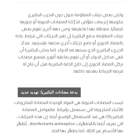
ولكن بعض جينات المقاوَمة تحول دون التخرب البكتيري
بتكوينها إنزيمات تقوِّض (تدرِّك) المضادات الحيوية أو تحورها
كيميائيا، معطلة بهذا فاعليتها؛ ومن جهة أخرى تقوم بعض
جينات المقاومة بدفع البكتيريا كي تغير الجزيئات التي تترابط عادة
بالمضاد الحيوي أو تضع جزيئات أخرى محلها، فيُستبعد عندئذ
الجزيء البكتيري الذي يستهدفه الدواء. كما يمكن للبكتيريا أن
تلغي مداخل الدواء، أو أن تقوم بفاعلية أقوى فتصنع مضخات
ترحّل المضاد الحيوي إلى خارج الخلية البكتيرية قبل أن تتاح له
فرصة الارتباط بهدفه داخلها.
بدعة مضادات البكتيريا: تهديد جديد
ليست المضادات الحيوية هي المواد الوحيدة المضادة للمكروبات
(الأحياء المكروية) التي تستعمل بإفراط. فالعوامل المضادة
للبكتيريا(3) هي قيد الاستعمال الواسع أيضا. إن هذه المركبات ـ
التي تعرف أيضا بالمُطهِّرات
antiseptics
,
disinfectants
ـ تُطَهَّر
بها الأجسام غير الحَيّة، كما يطهَّر بها الجلد.