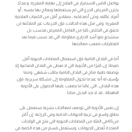
يواصل الناس الاستمرار في العلاج إلى نهايته المقررة. وعندئذ
يختزن المريض الجرع التي لم يستعملها ويعالج بها نفسه ـ أو
أفراد عائلته، وحتى أصدقاءه ـ بمقادير أقل من الكميات العلاجية
المقررة. وفي مثل هذه الحالات، فإن الجرعات غير الملائمة لن
تخفق في التخلص كليا من العامل الممرض فحسب، بل
ستشجع نمو أشد الذراري مقاومة، التي قد تسبب فيما بعد
اضطرابات تصعب معالجتها.
أما في البلدان النامية فإن استعمال المضادات الحيوية أقل
ضبطا. إن كثيرًا من الأدوية التي لا تعطى في البلدان الصناعية إلا
بوصفة طبية متاح في البلدان النامية بطلب شفهي. ومما
يؤسف له أنه عندما تتحول المقاومة إلى مشكلة سريرية، فإن
هذه البلدان ـ التي غالبا ما يصعب عليها الحصول على الأدوية
الباهظة ـ قد لا تجد البديل متاحا.
إن نفس الأدوية التي توصف لمعالجات بشرية تستعمل على
نطاق واسع في تربية الحيوانات الداجنة وفي الزراعة. إن أكثر
من40في المئة من المضادات الحيوية التي تنتج في الولايات
المتحدة تُعطى للحيوانات. ويستعمل قسم من هذه الكمية في