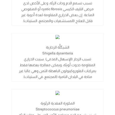
تسبب تسمم الدم وذات الرئة، وعلى الأخص لدى
مرضى التليف الكيسي cystic fibrosis أو المنقوصي
المناعة. إن بعض الذراري المقاومة لعدة أدوية غير
قابل للعلاج (المستشفيات والمجتمع، الستينات).
الشيگلّّة الزحارية
Shigella dysenteria
تسبب الزحار (الإسهال المدمى). سببت الذراري
المقاوِمة حدوث أوبئة، ويمكن معالجة بعضها فقط
بمركبات الفلوروكينولون الباهظة الثمن وهي غالبا غير
متاحة في البلدان النامية (المجتمع، في الستينات).
المكورة العقدية الرئوية
Streptococcus pneumoniae
تسبب تسمم الدم وعداوي الأذن الوسطى وذات الرئة