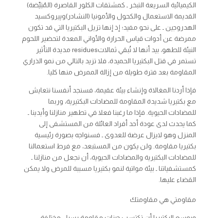
الكيميائية السريعة التبخر ـ كمشتقات الكلور القاصرة (المُبَيِّضة)
القديمة الاستعمال والكحول والأمونيا (النشادر)وپيروكسيد
الهدروجين ـ على نحو مفيد؛ إذ إنها تزيل البكتيريا التي قد تكون
ممرضة عن أدوات قياس الحرارة والأواني المعدة لتحضير اللحوم
النيئة للطهو، بيد أنها لا تُبقي ثمالات
residues
مديدة التأثير
تستمر في قتل البكتيريا الحميدة، فلا تزيد بالتالي من نمو الذراري
المقاومة بعد فترة طويلة من إزالة الممرض منها كليا.
فإذا أردنا المغالاة وإنشاء بيئة عقيمة، فسنجد أنفسنا نتعايش
مع بكتيريا شديدة المقاومة للمضادات البكتيرية، وربما
للمضادات الحيوية. فإذا ما رغبنا فعلا في تطهير منازلنا وأيدينا ـ
كما يحدث لدى عودة أحد أفراد العائلة من المستشفى إلى
المنزل وهو لايزال عرضة للعدوى ـ فسنواجه بصورة رئيسية
بكتيريا مقاومة. ولن يكون من المستبعد، مع فرط استعمالنا
للمضادات البكتيرية والمضادات الحيوية، أن نجعل من منازلنا ـ
كمستشفياتنا ـ بيئة مواتية لنمو بكتيريا مسببة للمرض ولا يمكن
القضاء عليها.
مقاومتي هي مقاومتك
وبوسع البكتيريا أن تكتسب جينات مقاومة بسبل مختلفة