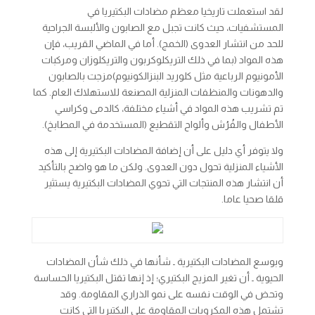
لقد استعملت تاريخيا معظم مضادات البكتيريا في
المستشفيات، حيث كانت تجبل مع الصابون والألبسة الجراحية
للحد من انتشار العدوى (الخمج). أما في الماضي القريب، فإن
هذه المواد (بما في ذلك التريكلوكربون والتريكلوزان ومركبات
الأمونيوم الرباعية مثل كلوريد البنزالكونيوم)مزجت بالصابون
والدهونات والمنظفات المنزلية المصنعة للاستهلاك العام. كما
تم تشريب هذه المواد في أشياء مختلفة، كالدمى وكراسي
الأطفال والفُرُش وألواح التقطيع (المستخدمة في المطابخ).
ولا يتوفر أي دليل على أن إضافة المضادات البكتيرية إلى هذه
الأشياء المنزلية تحول دون العدوى. ولكن ما هو واضح بالتأكيد
أن انتشار هذه المنتجات التي تحوي المضادات البكتيرية يستثير
قلقا صحيا عاما.
وبوسع المضادات البكتيرية ـ شأنها في ذلك شأن المضادات
الحيوية ـ أن تغير المزيج البكتيري؛ إذ إنها تقتل البكتيريا الحساسة
وتحض في الوقت نفسه على نمو الذراري المقاومة. وقد
تشتمل هذه المكروبات المقاوِمة على البكتيريا التي كانت