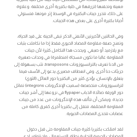
معينة وتحقنها (تزرقها) في خلية بكتيرية أخرى مختلفة. وعلاوة
على ذلك، تتحرر جينات البكتيرة في الوسط إثر موتها، فتستولي
أحيانا بكتيرة أخرى على بعض هذه الجينات.
وفي الحالتين الأخيرتين الآنفتي الذكر تبقى الجينة على قيد الحياة،
وتمنح صفة مقاومة المضاد الحيوي فقط إذا ما تكاملت بثبات
مع پلازميد أو صبغي. ويحدث هذا التكامل كثيرا؛ لأن جينات
المقاومة غالبا ما تكون مسجاة (منطمرة) في وحدات صغيرة
من الدنا تعرف بالترانسپوزونات
transposons
، تثب بسهولة إلى
جزيئات دنا أخرى. وفي انعطاف مصيري يدعو إلى الأسف فيما
يتعلق بالإنسان، يؤدي كثير من البكتيريا دور العائل (الثوي)
لترانسپوزونات متخصصة (سميت الإنتگرونات
integrons
) تماثل
دور الورقة صائدة الذباب
flypaper
في نزوعها إلى أسْر جينات
جديدة. ويمكن أن تتألف هذه الإنتگرونات من عدد من جينات
المقاومة المختلفة، تنتقل إلى بكتيريا أخرى كفرق كاملة من
عصابات تتحدى المضادات الحيوية.
لقد امتلكت بكتيريا كثيرة جينات المقاومة حتى قبل دخول
المضادات الحيوية التجارية نطاق الاستعمال. ولا تتوافر لدى