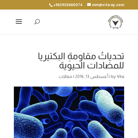
+963930660074
mm@vita-sy.com
تحدياتُ مقاومةِ البكتيريا
للمضادات الحيوية
Vita
by
|
أغسطس 13, 2016
|
مقالات