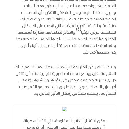
العلماء أفكار واضحة تماما عن أسباب تطور هذه الجينات
وسبل الحفاظ عليها. ومن المنطقي التفكير بأن المضادات
الحيوية الطبيعية قد طُورت في البداية نتيجة لحدوث طفرات
جينية عشوائية. ثم أتاحت المركبات التي قضت على الأشكال
(6)
المنافسة فرص البُقْيا
والتكاثر لصانعاتها، هذا إذا أسعفها
الحظ وامتلكت جينات تقيها شر أسلحتها الكيميائية الخاصة بها.
ولقد استطاعت هذه الجينات بعدئذ أن تصل إلى أنواع أخرى،
كان بعضها ُمْمرِضًا.
وبغض النظر عن الطريقة التي تكتسب بها البكتيريا اليوم جينات
المقاومة، فإن بوسع المضادات الحيوية التجارية منها أن تنتقي
ذراري بكتيرية مقاومة وتحض على بُقْياها وانتشارها. وبمعنى
آخر، فإن المضاد الحيوي ـ عن طريق تشجيعه نمو المُمْرِضات
المقاومة ـ يسهم فعلا في إبطال التأثير الخاص به.
يمكن لانتشار البكتيريا المقاومة، التي تنشأ بسهولة،
أن يمتد بعيدا جدا. لقد اقتفى الباحثون أثر ذرية من