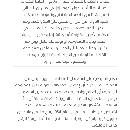
تتعرض البكتيريا للمضاد الحيوي (a)، فإن الخلايا البكتيرية
الحساسة للتأثر بالدواء تموت (b)؛ في حين إن تلك التي
تحمل شيئا من اللاحساسية تبقى وتنمو (c)إذا ما كانت
كمية الدواء أقل من أن تقضي على الخلايا كلها. ومع
استمرار المعالجة، فإن بعض ما تبقى حيا يكتسب في
معظم الأحيان مقاومة أقوى (d)، إما بطفور جيني يولد
صفة جديدة للمقاومة، أو بوساطة تبادل جيني مع
بكتيريا وصلت حديثا إلى الجوار. وستتملص حينئذٍ هذه
الخلايا المقاوِمة من الدواء بنجاعة تفوق غيرها (e)،
وستسود فيما بعد f) و (g.
تعذر السيطرة على استعمال المضادات الحيوية ليس من
المفاجئ لمن يدرك أن إعطاء المضادات الحيوية يعزز المقاومة،
أن يعرف أن العالم يواجه أزمة صحة جدية عامة. إن استعمال
(وسوء استعمال) المضادات الحيوية قد تعاظم منذ أن بدأ
استعمال الأشكال التجارية، بما في ذلك ما يستعمل منها
لأغراض غير طبية. لقد تم في عام 1954 إنتاج ما يقل قليلا عن
مليون كيلوغرام في الولايات المتحدة وحدها؛ أما اليوم فالرقم
قارب 23 مليونا.