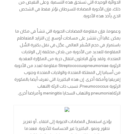
الدوائية الوحيدة التي تستحق هذه التسمية. وعلى النقيض من
ذلك، فإن الأدوية المضادة للسرطان تؤثر فقط في الشخص
الذي يأخذ هذه الأدوية.
وعموما، فإن مقاومة المضادات الحيوية التي تنشأ في مكان ما
يمكن غالبا أن تنتشر على مساحات أوسع. إن التزايد المتعاظم
باستمرار في حجم السَّفَر العالمي عجَّل في نقل بكتيرة السُّل
المقاومة للعديد من الأدوية من بلدان مختلفة إلى الولايات
المتحدة. ولقد وثّق الباحثون انتقال ذرية من المكوّرة العقدية
الرئوية
pneumoniae
Streptococcus
مقاومة لعدد من الأدوية
من أسبانيا إلى المملكة المتحدة والولايات المتحدة وجنوب
إفريقيا وأمكنة أخرى. إن هذه البكتيريا، التي تعرف أيضا بالمكورة
الرئوية
Pneumococcus
، تسبب ذات الرئة (التهاب
الرئة)
pneumonia
والتهاب السحايا
meningitis
وأمراضا أخرى.
يؤدي استعمال المضادات الحيوية إلى انتقاء ـ أو تعزيز
تطور ونمو ـ البكتيريا غير الحساسة للأدوية. فعندما