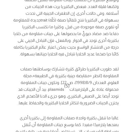
ولكنها قليلة العدد. فبعض البكتيريا يرث هذه الجينات من
أسلافه. وفي حالات أخرى، إن الطفرات الجينية التي تحدث
بسهولة في البكتيريا تنتج تلقائيا صفة (خَلّة)
trait
جديدة للمقاومة
أو تقوي صفة موجودة من قبل. وكثيرا ما تكتسب البكتيريا
دفاعا ضد مضاد حيويٍّ ما بحصولها على جينات مقاومة من خلايا
بكتيرية أخرى توجد في الجوار. وبالفعل، فإن التبادل الجيني على
درجة من الانتشار الواسع بحيث يمكن اعتبار عالَم البكتيريا بكامله
كائنا حيا ضخما عديد الخلايا تتبادل فيه الخلايا جيناتها بسهولة.
لقد طورت البكتيريا طرائق كثيرة تتشارك بوساطتها صفات
المقاومة [انظر «مقايضة جينية بكتيرية في الطبيعة»،مجلة
العلوم، العددان 8/9(1998)، ص 22]. وتكون جينات المقاومة
(5)
محمولة عادة على الپلازميدات
plasmids
. بيد أن الجينات قد
توجد أيضا على الصبغي البكتيري، وهو جزيء الدنا الأضخم، الذي
يختزن الجينات الضرورية لتكاثر الخلايا البكتيرية والحفاظ عليها.
غالبا ما تنقل بكتيرة واحدة صفات المقاومة إلى بكتيريا أخرى
بمنحها پلازميدًا مفيدا. كما بوسع جينات المقاومة أن تُنقل
بوساطة الڤيروسات، التي تستخلص أحيانا جينة من خلية بكتيرية