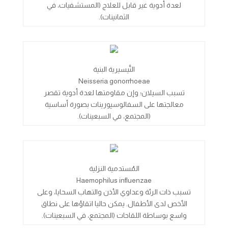
لعدة أدوية غير قابل للعلاج (المستشفيات، في
الثمانينات).
النَّيسيرية البنية
Neisseria gonorrhoeae
تسبب السيلان؛ وإن مقاومتها لعدة أدوية تقصر
معالجتها على السفالوسپورينات بصورة أساسية
(المجتمع، في السبعينات).
المُستدمية النزلية
Haemophilus influenzae
تسبب ذات الرئة وعداوي الأذن والتهاب السحايا، وعلى
الأخص لدى الأطفال. يمكن حاليا اتقاؤها على نطاق
واسع بوساطة اللقاحات (المجتمع، في السبعينات).