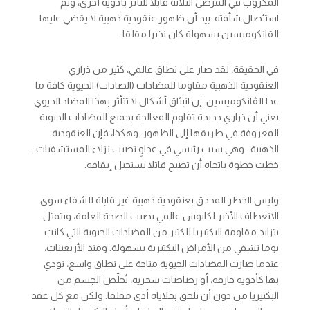
المكروب في المرضى الثلاثة قابلا للتأثر بأدوية أخرى، وتم
استئصال شأفته. بيد أن ظهور عنقودية ذهبية لا يقضي عليها
الڤانكوميسين بسهولة كان نذيرا مقلقا.
في الحقيقة، لقد صار على نطاق عالمي، كثير من ذراري
العنقودية الذهبية مقاوما للمضادات (الصادات) الحيوية كافة ما
عدا الڤانكوميسين. إن انبثاق أشكال لا تتأثر بهذا المضاد الحيوي
يعني أن ذراري جديدة تقاوم المعالجة بجميع المضادات الحيوية
المعروفة في طريقها إلى الظهور. وهكذا، فإن العنقودية
الذهبية ـ وهي سبب رئيسي في عداوٍ تصيب نزلاء المستشفيات ـ
خطت خطوة باتجاه أن تصبح قاتلا يستحيل إيقافه.
وليس الخطر المحدق بعنقودية ذهبية غير قابلة للشفاء سوى
الانعطاف الأخير لكابوس عالمي يصيب الصحة العامة، ويتمثل
بتزايد مقاومة البكتيريا للكثير من المضادات الحيوية التي كانت
يوما تشفي من الأمراض البكتيرية بسهولة. ومنذ الأربعينات،
عندما صارت المضادات الحيوية متاحة على نطاق واسع، نودي
بها كأدوية خارقة، أو رصاصات سحرية، تُخلِّص الجسم من
البكتيريا من دون أن تلحق بخلاياه أذى مقلقا. ولكن مع كل عقد