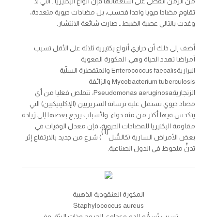
من الزمن انقضى على استعمالها فإن أنواع البكتيريا ـ التي لا
تقاوم مضادا حيويا واحدا فحسب، بل مضادات حيوية متعددة،
وغدت بالتالي عصية الضبط ـ صارت شائعة الانتشار.
أضف إلى ذلك أن ذراري أنواع بكتيرية ثلاثة على الأقل تسبب
أمراضا تهدد الحياة وهي: المكورة المعوية
البرازية
faecalis
Enterococcus
والمتفطرة السلّية
tuberculosis
Mycobacterium
والزائفة
الزنجارية
aeruginosa
Pseudomonas
، تتملص فعليا من أي
مضاد حيوي تشتمل عليه ترسانة السريريين (الإكلينيكيين) التي
يتكدس فيها أكثر من مئة دواء. ولأسباب يرجع بعضها إلى زيادة
مقاومة البكتيريا للمضادات الحيوية، فإن معدل الوفيات في
(1)
بعض الأمراض السارية (كالسُّل
) شرع من جديد بالارتفاع إثر
تدنٍّ ملحوظ في الدول الصناعية.
المكورة العنقودية الذهبية
Staphylococcus aureus
تسبب تَسمُّم الدم وعداوي الجروح وذات الرئة. وفي