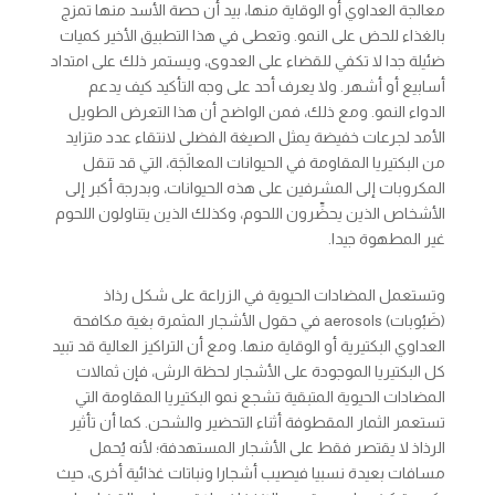
معالجة العداوي أو الوقاية منها، بيد أن حصة الأسد منها تمزج
بالغذاء للحض على النمو. وتعطى في هذا التطبيق الأخير كميات
ضئيلة جدا لا تكفي للقضاء على العدوى، ويستمر ذلك على امتداد
أسابيع أو أشهر. ولا يعرف أحد على وجه التأكيد كيف يدعم
الدواء النمو. ومع ذلك، فمن الواضح أن هذا التعرض الطويل
الأمد لجرعات خفيضة يمثل الصيغة الفضلى لانتقاء عدد متزايد
من البكتيريا المقاومة في الحيوانات المعالَجَة، التي قد تنقل
المكروبات إلى المشرفين على هذه الحيوانات، وبدرجة أكبر إلى
الأشخاص الذين يحضِّرون اللحوم، وكذلك الذين يتناولون اللحوم
غير المطهوة جيدا.
وتستعمل المضادات الحيوية في الزراعة على شكل رذاذ
(ضَبُوبات)
aerosols
في حقول الأشجار المثمرة بغية مكافحة
العداوي البكتيرية أو الوقاية منها. ومع أن التراكيز العالية قد تبيد
كل البكتيريا الموجودة على الأشجار لحظة الرش، فإن ثمالات
المضادات الحيوية المتبقية تشجع نمو البكتيريا المقاومة التي
تستعمر الثمار المقطوفة أثناء التحضير والشحن. كما أن تأثير
الرذاذ لا يقتصر فقط على الأشجار المستهدفة؛ لأنه يُحمل
مسافات بعيدة نسبيا فيصيب أشجارا ونباتات غذائية أخرى، حيث