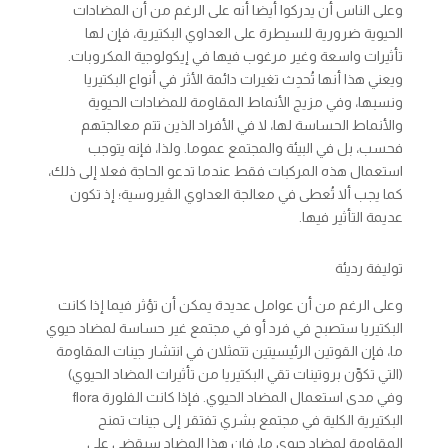
وعلى الناس أن يدركوا أيضا أنه على الرغم من أن المضادات
الحيوية ضرورية للسيطرة على العداوي البكتيرية، فإن لها
تأثيرات واسعة وغير مرغوب فيها في إيكولوجية المكروبات.
ويعني هذا أنها تُحدِث تغيرات دائمة الأثر في أنواع البكتيريا
ونسبها، وفي مزيج الأنماط المقاومة للمضادات الحيوية
والأنماط الحساسة لها، لا في الأفراد الذين تتم معالجتهم
فحسب، بل في البيئة والمجتمع عموما. ولذا، فإنه يتوجب
استعمال هذه المركبات فقط عندما تدعو الحاجة فعلا إلى ذلك،
كما يجب ألا تُعطى في معالجة العداوي الڤيروسية؛ إذ تكون
عديمة التأثير فيها.
توليفة رديئة
وعلى الرغم من أن عوامل عديدة يمكن أن تؤثر فيما إذا كانت
البكتيريا ستصبح في فرد أو في مجتمع غير حساسة لمضاد حيوي
ما، فإن القوتين الرئيسيتين تتمثلان في انتشار جينات المقاومة
(التي تكوِّن بروتينات تقي البكتيريا من تأثيرات المضاد الحيوي)
وفي مدى استعمال المضاد الحيوي. فإذا كانت الفلورة
flora
البكتيرية الكلية في مجتمع بشري تفتقر إلى جينات تمنح
المقاومة لمضاد حيوي ما، فإن هذا المضاد سيقضي على