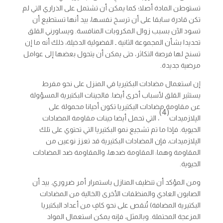
تستوطن المادة أصلا؛ كما يمكن أن تشتمل على الذراري التي لم
تكن قادرة سابقا على أن ترسخ نفسها، بيد أنها تستطيع أن
تسود الآن بسبب زوال المكروبات المنافسة. ويساورني القلق
تحديدا بشأن المجموعة الثانية ـ الفضولية الدخيلة، ذلك أنه ما إن
تسنح لها فرصة التكاثر، حتى يمكن أن يتحول بعضها إلى عوامل
مرضية جديدة.
إن استعمال مضادات البكتيريا في المنزل على نحو مفرط
يستثير القلق لأسباب أخرى أيضا. فالجينات البكتيرية المسؤولة
عن مقاومة مضادات البكتيريا تكون أحيانا محمولة على
(4)
الپلازميدات
، التي تحمل أيضا جينات مقاومة المضادات
الحيوية. فإذا ما تم تشجيع نمو البكتيريا التي تحتوي على تلك
الپلازميدات، فإن المضادات البكتيرية قد تعزز نوعين من
المقاومة وهما: المقاومة ضدها، والمقاومة ضد المضادات
الحيوية.
ومن المؤكد أن تنظيف المنازل باستمرار أمر ضروري. بيد أن
الصابون العادي والمنظفات الأخرى (الخالية من المضادات
البكتيرية المضافة) تُنقص على نحو كافٍ من أعداد البكتيريا
المزعجة المحتملة. وبالمثل، فإنه يمكن استعمال المواد