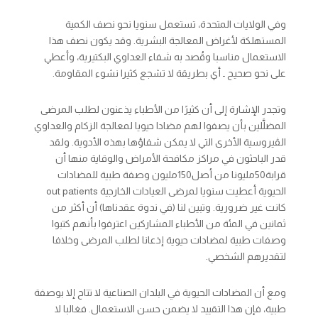
وفي الولايات المتحدة، تستعمل سنويا نحو نصف الكمية
المستهلكة لأغراض المعالجة البشرية. وقد يكون نصف هذا
الاستعمال مناسبا وقُصد به شفاء العداوي البكتيرية، وأعطي
على نحو صحيح ـ أي بطريقة لا تشجع كثيرا نشوء المقاومة.
وتجدر الإشارة إلى أن كثيرًا من الأطباء يذعنون لطلب المرضى
المضلَّلين بأن يصفوا لهم مضادا حيويا لمعالجة الزكام والعداوي
الڤيروسية الأخرى التي لا يمكن شفاؤها بهذه الأدوية. ولقد
قدر الباحثون في مراكز مكافحة الأمراض والوقاية منها أن
قرابة50مليونا من أصل150مليون وصفة طبية للمضادات
الحيوية أعطيت سنويا لمرضى العيادات الخارجية
patients
out
كانت غير ضرورية. وتبين لنا (في ندوة عقدناها) أن أكثر من
ثمانين في المئة من الأطباء المشاركين اعترفوا بأنهم كتبوا
وصفات طبية لمضادات حيوية إذعانا لطلب المرضى وخلافا
لتقديرهم الشخصي.
ومع أن المضادات الحيوية في البلدان الصناعية لا تتاح إلا بوصفة
طبية، فإن هذا التقييد لا يضمن حسن الاستعمال. فغالبا لا