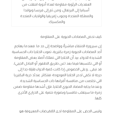
العقديات الرئوية مقاوِمة لعدة أدوية انتقلت من
أسبانيا إلى البرتغال، ومن ثم إلى فرنسا وبولندا
والمملكة المتحدة وجنوب إفريقيا والولايات المتحدة
والمكسيك.
كيف تحض المضادات الحيوية على المقاومة
إن سيرورة الانتقاء مباشرةٌ وواضحة إلى حد ما. فعندما يهاجم
أحد المضادات الحيوية زمرة بكتيرية، تموت الخلايا ذات الحساسية
الشديدة للدواء. بيد أن الخلايا التي تمتلك أصلا بعض المقاومة
أو التي تكتسبها فيما بعد (عن طريق الطفور أو التبادل الجيني)،
قد تبقى ـ وعلى الخصوص إذا كانت كمية الدواء قليلة جدا إلى
درجة لا تكفي لدحر الخلايا الموجودة؛ فتتكاثر عندئذ ذرية البكتيريا
التي تخلصت من منافسة أقرانها ذات الحساسية الشديدة.
وعندما يجابه المضاد الحيوي الخلايا، فإن أشدها مقاومة ضمن
زمرة ما سيتغلب تنافسيا وبصورة حتمية على الذراري الأخرى
كلها.
وليس الحض على المقاومة لدى المُمْرِضات المعروفة هو