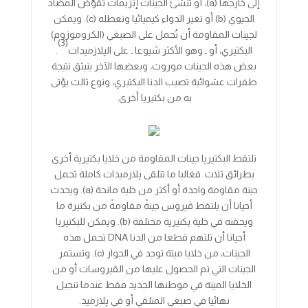
إلى خارجها (a)، أو تنشئ الجينات إنزيمات تقوّض المضاد
الحيوي (b) أو تغير الدواء كيميائيا وتعطله (c). ويمكن
لجينات المقاومة أن تُحمل على الصبغي (الكروموزوم)
(3)
البكتيري، أو ـ وهو الأكثر شيوعا ـ على الپلازميدات
.
بعض هذه الجينات موروث، وبعضها الآخر ينبثق نتيجة
طفرات عشوائية تصيب الدنا البكتيري، ونوع ثالث يؤتى
به من بكتيريا أخرى.
تلتقط البكتيريا جينات المقاومة من خلايا بكتيرية أخرى
بطرائق ثلاث. فغالبا ما تتلقى پلازميدات كاملة تحمل
جينة مقاومة واحدة أو أكثر من خلية مانحة (a). ويحدث
أحيانا أن يلتقط ڤيروس جينةً مقاومةً من بكتيرة ما
ويحقنه في خلية بكتيرية مختلفة (b). ويمكن للبكتيريا
أحيانا أن تلتهم قطعا من الدنا DNA تحمل هذه
الجينات، من خلايا ميتة توجد في الجوار (c). وتستمر
الجينات التي تم الحصول عليها من الڤيروسات أو من
الخلايا الميتة في موطنها الجديد فقط عندما تنجبل
نهائيا في صبغي المتلقي أو في پلازميد.