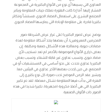
العداوي التي يسببها أي نوع من الأنواع البكتيرية في المجموعة
المشار إليها. أما إذا كانت الفلورة تمتلك جينات المقاومة ويثابر
المجتمع البشري على استعمال المضاد الحيوي، فستنشأ وتتكاثر
بكتيريا قادرة على مقاومة الإبادة التي يمارسها المضاد الحيوي.
يوضح عرض لصور البكتيريا (على غرار عرض الشرطة صور
المجرمين المعروفين)، أن بعضها يتخذ أشكالا مقاومة لعدة
مضادات حيوية، ومعالجة هذه الأشكال صعبة ومكلفة. إن
بعض ذراري الأنواع الموصوفة بالأحمر لم تعد تستجيب لأي
مضاد حيوي، وتسبب عداوي غير قابلة للشفاء. وتسبب بعض
البكتيريا عداوي تحدث على نحو أساسي في المستشفيات أو في
المجتمع، في حين يُحدث بعضها الآخر عداوي في البيئتين معا.
ويشير عقد الزمن الموضح تحت صورة كل نوع بكتيري إلى
الفترة التي بدأت فيها المقاومة تشكل معضلة. لقد تم تكبير
البكتيريا، التي هي أصلا مكروية (مجهرية)، تكبيرا شديدا في هذه
الصور ذات الألوان الصنعية.