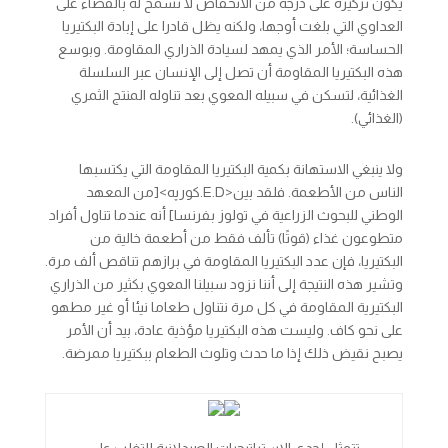
يكون تركيزه على درجة من الانخفاض لا تسمح له بالقضاء على
العداوي التي بلغت أوجها، ولكنه يظل قادرا على إبادة البكتيريا
الحساسة؛ الأمر الذي يمهد لسيادة الذراري المقاومة. وبوسع
هذه البكتيريا المقاومة أن تصل إلى الإنسان عبر السلسلة
الغذائية، لتسكن في سبيله المعوي بعد تناوله المنتج الثمري
(الغذائي).
ولا ينبغي الاستهانة بكمية البكتيريا المقاومة التي يكتسبها
الناس من الأطعمة. فلقد بين<
E.D
.كورپه>[من المعهد
الوطني للبحوث الزراعية في تولوز بفرنسا] أنه عندما تناول أفراد
متطوعون غذاء (قوتًا) تألف فقط من أطعمة خالية من
البكتيريا، فإن عدد البكتيريا المقاومة في برازهم تناقص ألف مرة.
وتشير هذه النتيجة إلى أننا نزود سبيلنا المعوي بكثير من الذراري
البكتيرية المقاومة في كل مرة نتناول طعاما نيئا أو غير مطهو
على نحو كاف. وليست هذه البكتيريا مؤذية عادة، بيد أن الأمر
يصبح نقيض ذلك إذا ما حدث وتلوث الطعام ببكتيريا ممرضة.
تتمثل إحدى الاستراتيجيات الصيدلانية للتغلب على