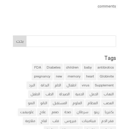
comments
Tags
FDA
Diabetes
children
baby
antibiotics
pregnancy
new
memory
heart
Globivite
Supplement
virus
اطفال
الالم
البدانة
البرد
التهاب
الحمل
الحمية
الصيدلة
الطب
الطفل
العصب
العظام
العلوم
المستقبل
النانو
النمو
بكتيريا
رينو
سرطان
صحة
صمم
علاج
غلوبيفيت
فقر الدم
فيتامينات
فيروس
قلب
لقاح
متلازمة