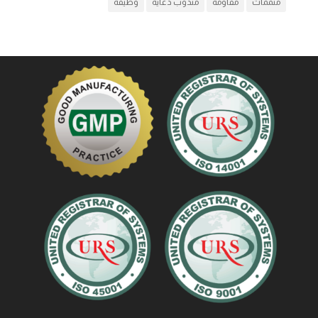
متممات
مقاومة
مندوب دعاية
وظيفة