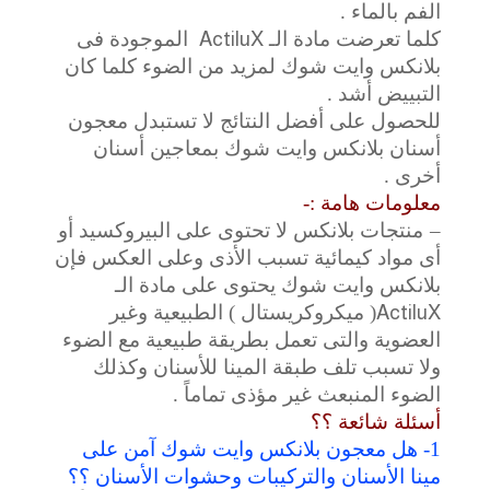
الفم بالماء .
كلما تعرضت مادة الـ
ActiluX
الموجودة فى
بلانكس وايت شوك لمزيد من الضوء كلما كان
التبييض أشد .
للحصول على أفضل النتائج لا تستبدل معجون
أسنان بلانكس وايت شوك بمعاجين أسنان
أخرى .
معلومات هامة :-
–
منتجات بلانكس لا تحتوى على البيروكسيد أو
أى مواد كيمائية تسبب الأذى وعلى العكس فإن
بلانكس وايت شوك يحتوى على مادة الـ
ActiluX
( ميكروكريستال ) الطبيعية وغير
العضوية والتى تعمل بطريقة طبيعية مع الضوء
ولا تسبب تلف طبقة المينا للأسنان وكذلك
الضوء المنبعث غير مؤذى تماماً .
أسئلة شائعة ؟؟
1- هل معجون بلانكس وايت شوك آمن على
مينا الأسنان والتركيبات وحشوات الأسنان ؟؟