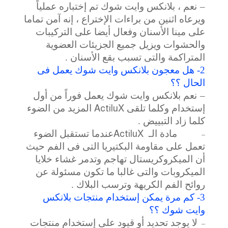
–
نعم ، بلانكس وايت شوك تم إختباره عملياً
ويرعاه اثنين من براءات الإختراع ، إنه آمن تماما
على مينا الأسنان وفعال أيضا على التركيبات
والحشوات ويزيل جميع الجزيئات العضوية
المتراكمة والتى تسبب بقع الأسنان .
2- هل معجون بلانكس وايت شوك يعمل فى
الحال ؟؟
–
نعم بلانكس وايت شوك يعمل فوراً من أول
إستخدام وكلما تلقى
ActiluX
المزيد من الضوء
كلما زاد التبييض .
مادة الـ
ActiluX
عندما تستقبل الضوء
–
تعمل على مقاومة البكتيريا التى فى الفم حيث
أن الميكروكريستال تهاجم وتدمر غشاء خلايا
الميكروبات والتى غالبا ما تكون مسئولة عن
روائح الفم الكريهة وترسب البلاك .
3- كم مرة يمكن إستخدام منتجات بلانكس
وايت شوك ؟؟
لا يوجد تحديد أو قيود على إستخدام منتجات
–