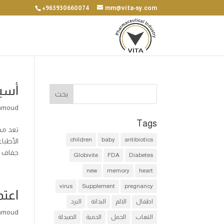
+963930660074
mm@vita-sy.com
أسبا
hmoud
Tags
تعد مش
children
baby
antibiotics
الأطباء
جفاف ال
Globivite
FDA
Diabetes
new
memory
heart
virus
Supplement
pregnancy
اعتم
اطفال
الالم
البدانة
البرد
hmoud
التهاب
الحمل
الحمية
الصيدلة