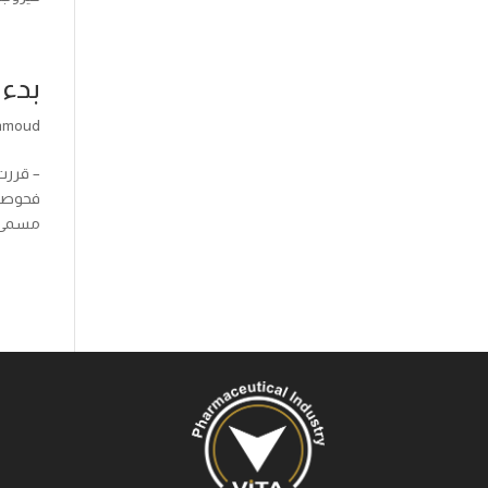
بدء العل
hmoud
فحوصات
مسمى ، 