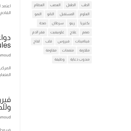
الطب
الطفل
العصب
العظام
القادم على أقصى تق
العلوم
المستقبل
النانو
النمو
بكتيريا
رينو
سرطان
صحة
صمم
علاج
غلوبيفيت
فقر الدم
فيتامينات
فيروس
قلب
لقاح
les
متلازمة
متممات
مقاومة
hmoud
مندوب دعاية
وظيفة
المتعايشه فى الجسم ( ا
وللح
hmoud
فيروجلوبين ب12 ” عناصر أساسية لبناء كرات الدم الحمرا