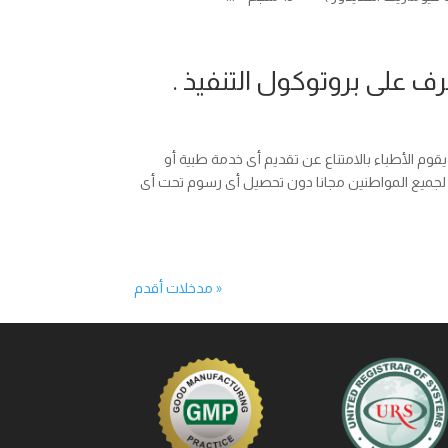
عية العمومية لأطباء مصر فى إجتماعها الطارىء بتاريخ 12 فبراير2016 ، أن يقوم الأطباء بالامتناع عن تقديم أى خدمة طبية أو
 لجميع المواطنين مجانا دون تحصيل أى رسوم تحت أى
« مدخلات أقدم