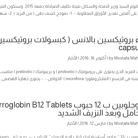
اعتمد اليوم السيد وزير الصحة 
دير. الأوراق المطلوبة :- 1- نموذج كشف طبى ( من البريد ) .2- شهادة ميلاد أصل كمبيوتر .3- إثبات تجنيد...
capsu
Mostafa Ma
by
|
أكتوبر 16, 2016
|
الأخبار
المركب الفريد الذى يحت
لمايكروفلورا microflora ) .الخواص :- – يحتوى جهازنا الهضمى على البلايين من البكتيريا النافعة التى...
امل وبعد النزيف الشديد
Mostafa Ma
by
|
مارس 12, 2016
|
الأخبار
ء ” .التركيب :-– حديد ( فى صورة فيوماريت الحديدوز ) 15 ملجم– ...