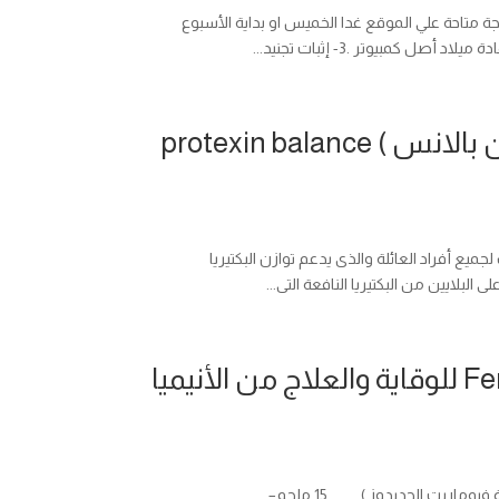
والسكان نتيجة تكليف الصيادلة دفعه 2015 وستكون النتيجة متاحة علي الموقع غدا الخميس او بداية الأسبوع
دواء بروتيكسين بالانس ( كبسولات بروتيكسين بالانس ) protexin balance
وى على بروبيوتيك ( probiotic ) و بريبيوتيك ( prebiotic ) مناسب لجميع أفراد العائلة والذى يدعم توازن البكتيريا
فيروجلوبين ب 12 حبوب Ferroglobin B12 Tablets للوقاية والعلاج من الأنيميا