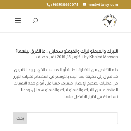
+963930660074
mm@vita-sy.com
الليزك والفيمتو ليزك والفيمتو سمايل .. ما الفرق بينهما؟
Khaled Mohsen
by
|
أكتوبر 18, 2016
| غير مصنف
حلم التخلص من النظارة الطبية أو العدسات الذي يراود الكثيرين
قد تحول إلى حقيقة بعد البدء بالتوسع في استخدام تقنيات الليزر
في عمليات تصحيح الإبصار. فتعرف معنا على أنواع هذه التقنيات
المتاحة ما بين الليزك والفيمتو ليزك والفيمتو سمايل، ودعنا
نساعدك في اختيار الأفضل منها...