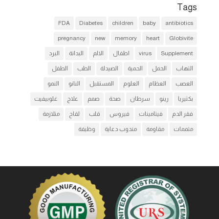
Tags
FDA
Diabetes
children
baby
antibiotics
pregnancy
new
memory
heart
Globivite
Supplement
virus
اطفال
الالم
البدانة
البرد
التهاب
الحمل
الحمية
الصيدلة
الطب
الطفل
العصب
العظام
العلوم
المستقبل
النانو
النمو
بكتيريا
رينو
سرطان
صحة
صمم
علاج
غلوبيفيت
فقر الدم
فيتامينات
فيروس
قلب
لقاح
متلازمة
متممات
مقاومة
مندوب دعاية
وظيفة