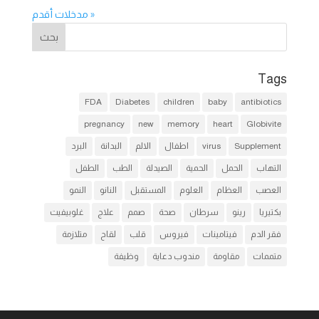
« مدخلات أقدم
Tags
FDA
Diabetes
children
baby
antibiotics
pregnancy
new
memory
heart
Globivite
Supplement
virus
اطفال
الالم
البدانة
البرد
التهاب
الحمل
الحمية
الصيدلة
الطب
الطفل
العصب
العظام
العلوم
المستقبل
النانو
النمو
بكتيريا
رينو
سرطان
صحة
صمم
علاج
غلوبيفيت
فقر الدم
فيتامينات
فيروس
قلب
لقاح
متلازمة
متممات
مقاومة
مندوب دعاية
وظيفة