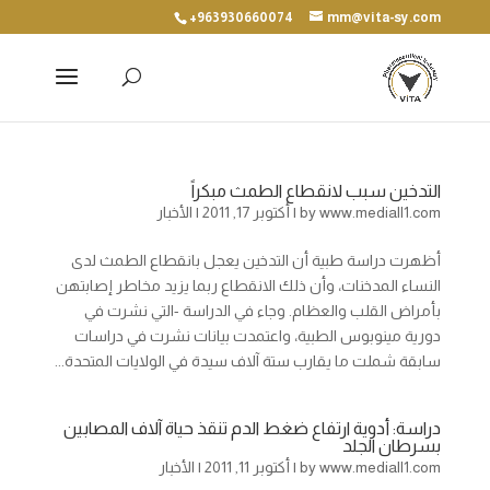
+963930660074
mm@vita-sy.com
التدخين سبب لانقطاع الطمث مبكراً
www.mediall1.com
by
|
أكتوبر 17, 2011
|
الأخبار
أظهرت دراسة طبية أن التدخين يعجل بانقطاع الطمث لدى
النساء المدخنات، وأن ذلك الانقطاع ربما يزيد مخاطر إصابتهن
بأمراض القلب والعظام. وجاء في الدراسة -التي نشرت في
دورية مينوبوس الطبية، واعتمدت بيانات نشرت في دراسات
سابقة شملت ما يقارب ستة آلاف سيدة في الولايات المتحدة...
دراسة: أدوية ارتفاع ضغط الدم تنقذ حياة آلاف المصابين
بسرطان الجلد
www.mediall1.com
by
|
أكتوبر 11, 2011
|
الأخبار