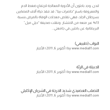
لندن: وجد باحثون أن الأدوية المعالجة لارتفاع ضغط الدم
والمعروفة باسم “حاصرات بيتا”، قد تنقذ حياة آلاف المصابين
بسرطان الجلد، فهي تقلص معدلات الوفاة بالمرض بنسبة
13% عبر منعه من الانتشار. ونقلت صحيفة “ديلي ميل”
البريطانية عن باحثين في جامعتي...
البواب (طبيعي)
www.mediall1.com
by
|
أكتوبر 6, 2011
|
الأخبار
الدبيلة في الرئة
www.mediall1.com
by
|
أكتوبر 6, 2011
|
الأخبار
التصلب العصيدي شديد الدرجة في الشريان الإكليلي
www.mediall1.com
by
|
أكتوبر 6, 2011
|
الأخبار