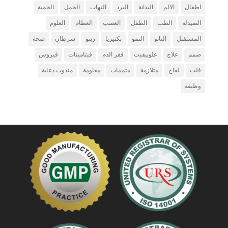
اطفال
الالم
البدانة
البرد
التهاب
الحمل
الحمية
الصيدلة
الطب
الطفل
العصب
العظام
العلوم
المستقبل
النانو
النمو
بكتيريا
رينو
سرطان
صحة
صمم
علاج
غلوبيفيت
فقر الدم
فيتامينات
فيروس
قلب
لقاح
متلازمة
متممات
مقاومة
مندوب دعاية
وظيفة