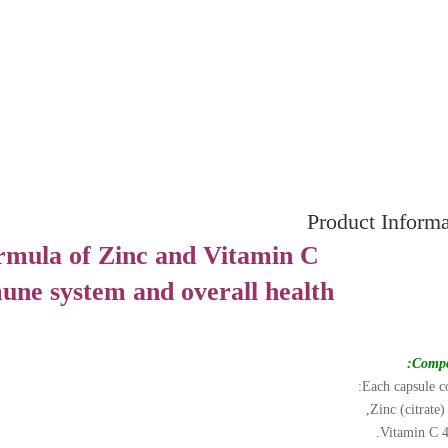
Product Informa
rmula of Zinc and Vitamin C.
ne system and overall health.
Compo
Each capsule co
Zinc (citrate)
Vitamin C 4