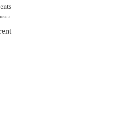
ents
comments
ent: