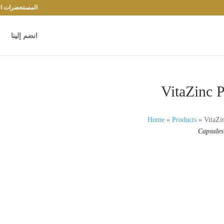
المستحضرات الد
انضم إلينا
VitaZinc P
Home
»
Products
»
VitaZi