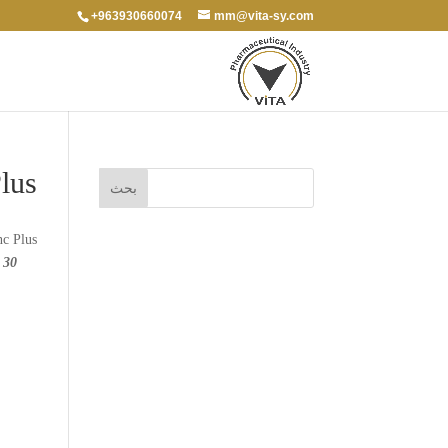
+963930660074
mm@vita-sy.com
lus
nc Plus
30 Capsules