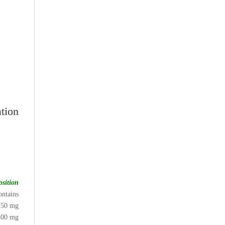
tion
sition:
ntains:
 50 mg,
00 mg.