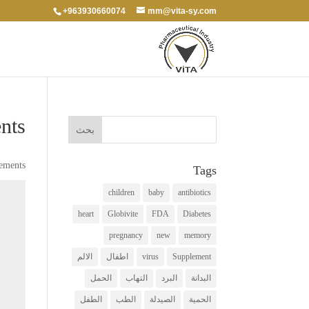
+963930660074
mm@vita-sy.com
nts
ements
Tags
children
baby
antibiotics
heart
Globivite
FDA
Diabetes
pregnancy
new
memory
Supplement
virus
اطفال
الالم
البدانة
البرد
التهاب
الحمل
الحمية
الصيدلة
الطب
الطفل