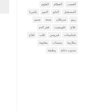
العصب
العظام
العلوم
المستقبل
النانو
النمو
بكتيريا
رينو
سرطان
صحة
صمم
علاج
غلوبيفيت
فقر الدم
فيتامينات
فيروس
قلب
لقاح
متلازمة
متممات
مقاومة
مندوب دعاية
وظيفة