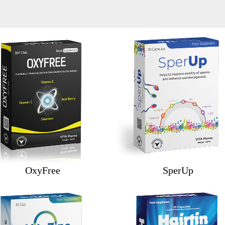
OxyFree
SperUp