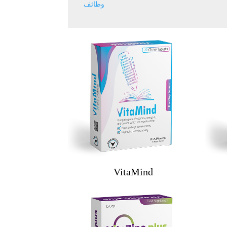
وظائف
VitaMind